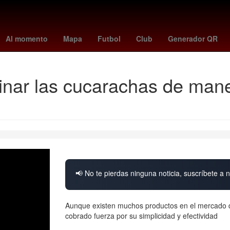
iváis
tijuana vs león
Clásico del fútbol mexicano
Germán Berter
Al momento
Mapa
Futbol
Club
Generador QR
nar las cucarachas de maner
📢 No te pierdas ninguna noticia, suscríbete a n
Aunque existen muchos productos en el mercado d
cobrado fuerza por su simplicidad y efectividad