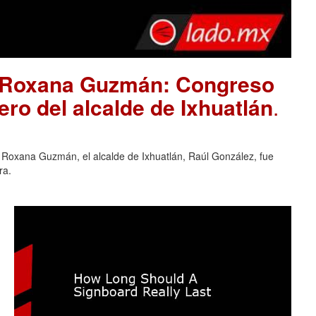
ta Roxana Guzmán: Congreso
ro del alcalde de Ixhuatlán
.
a Roxana Guzmán, el alcalde de Ixhuatlán, Raúl González, fue
ra.