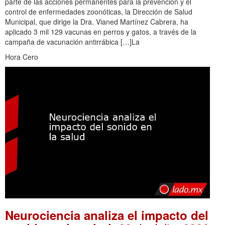
parte de las acciones permanentes para la prevención y el
control de enfermedades zoonóticas, la Dirección de Salud
Municipal, que dirige la Dra. Vianed Martínez Cabrera, ha
aplicado 3 mil 129 vacunas en perros y gatos, a través de la
campaña de vacunación antirrábica […]La
Hora Cero
Neurociencia analiza el impacto del