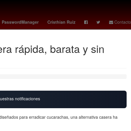
ame
Hugo Lloris
Oficina de la Presidencia de la República
PasswordManager
Cristhian Ruiz
Contacto
a rápida, barata y sin
uestras notificaciones
iseñados para erradicar cucarachas, una alternativa casera ha