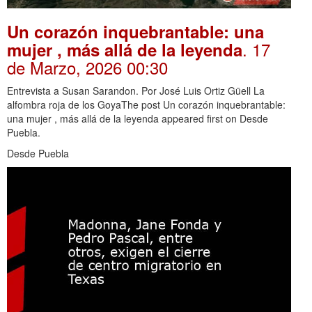
Un corazón inquebrantable: una
. 17
mujer , más allá de la leyenda
de Marzo, 2026 00:30
Entrevista a Susan Sarandon. Por José Luis Ortiz Güell La
alfombra roja de los GoyaThe post Un corazón inquebrantable:
una mujer , más allá de la leyenda appeared first on Desde
Puebla.
Desde Puebla