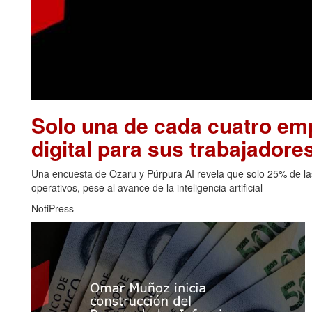
Solo una de cada cuatro emp
digital para sus trabajadore
Una encuesta de Ozaru y Púrpura AI revela que solo 25% de las
operativos, pese al avance de la inteligencia artificial
NotiPress