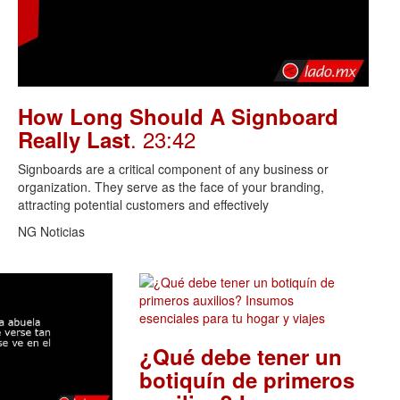
How Long Should A Signboard
. 23:42
Really Last
Signboards are a critical component of any business or
organization. They serve as the face of your branding,
attracting potential customers and effectively
NG Noticias
¿Qué debe tener un
botiquín de primeros