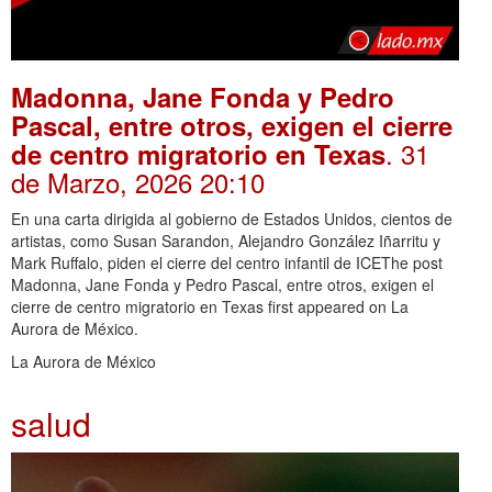
Madonna, Jane Fonda y Pedro
Pascal, entre otros, exigen el cierre
. 31
de centro migratorio en Texas
de Marzo, 2026 20:10
En una carta dirigida al gobierno de Estados Unidos, cientos de
artistas, como Susan Sarandon, Alejandro González Iñarritu y
Mark Ruffalo, piden el cierre del centro infantil de ICEThe post
Madonna, Jane Fonda y Pedro Pascal, entre otros, exigen el
cierre de centro migratorio en Texas first appeared on La
Aurora de México.
La Aurora de México
salud