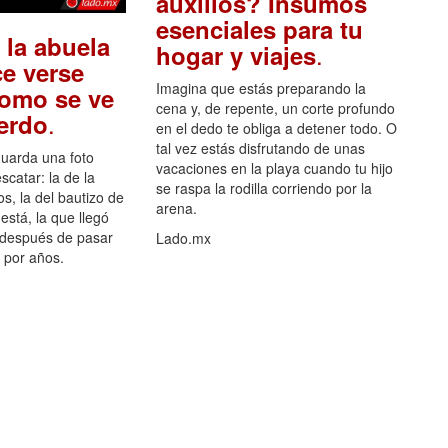
auxilios? Insumos
esenciales para tu
 la abuela
.
hogar y viajes
e verse
Imagina que estás preparando la
como se ve
cena y, de repente, un corte profundo
.
uerdo
en el dedo te obliga a detener todo. O
tal vez estás disfrutando de unas
guarda una foto
vacaciones en la playa cuando tu hijo
scatar: la de la
se raspa la rodilla corriendo por la
s, la del bautizo de
arena.
está, la que llegó
 después de pasar
Lado.mx
por años.