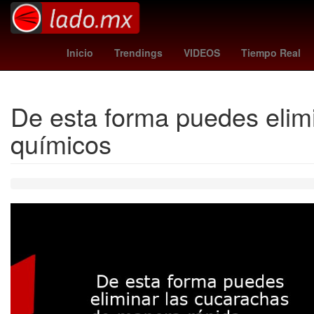
Empresa
Elvis Presley
2024
Pop punk
Desirée Mons
Inicio
Trendings
VIDEOS
Tiempo Real
De esta forma puedes elimi
químicos