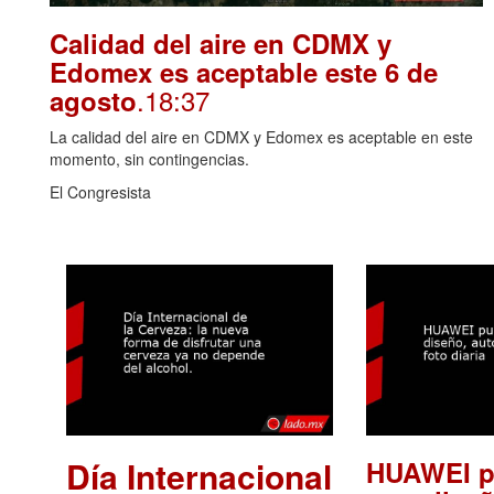
Calidad del aire en CDMX y
Edomex es aceptable este 6 de
.18:37
agosto
La calidad del aire en CDMX y Edomex es aceptable en este
momento, sin contingencias.
El Congresista
Día Internacional
HUAWEI p