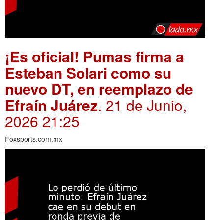
¡Es oficial! Pumas firma a
Esteban Solari como su
nuevo DT, en reemplazo de
Efraín Juárez
. 21 de Junio,
2026 21:25
Foxsports.com.mx