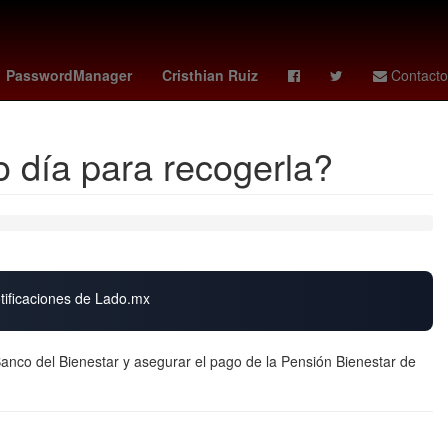
y
curry
Deadpool
botafogo vs
26 de julio
PasswordManager
Cristhian Ruiz
Contacto
o día para recogerla?
otificaciones de Lado.mx
 Banco del Bienestar y asegurar el pago de la Pensión Bienestar de