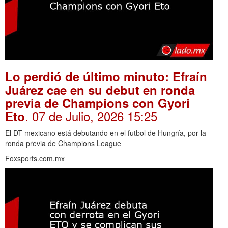
Lo perdió de último minuto: Efraín
Juárez cae en su debut en ronda
previa de Champions con Gyori
. 07 de Julio, 2026 15:25
Eto
El DT mexicano está debutando en el futbol de Hungría, por la
ronda previa de Champions League
Foxsports.com.mx