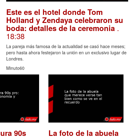
Este es el hotel donde Tom
Holland y Zendaya celebraron su
.
boda: detalles de la ceremonia
18:38
La pareja más famosa de la actualidad se casó hace meses;
pero hasta ahora festejaron la unión en un exclusivo lugar de
Londres.
Minuto60
ura 90s
La foto de la abuela