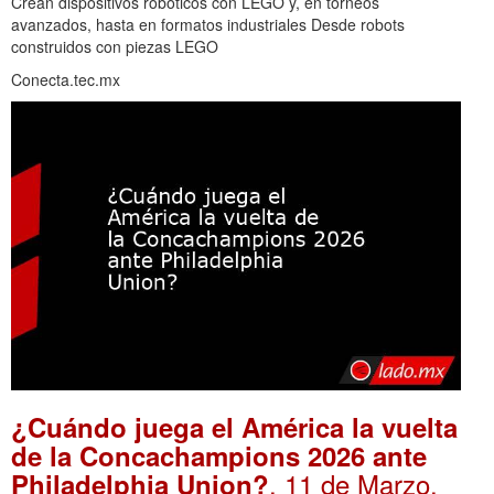
Crean dispositivos robóticos con LEGO y, en torneos
avanzados, hasta en formatos industriales Desde robots
construidos con piezas LEGO
Conecta.tec.mx
¿Cuándo juega el América la vuelta
de la Concachampions 2026 ante
. 11 de Marzo,
Philadelphia Union?