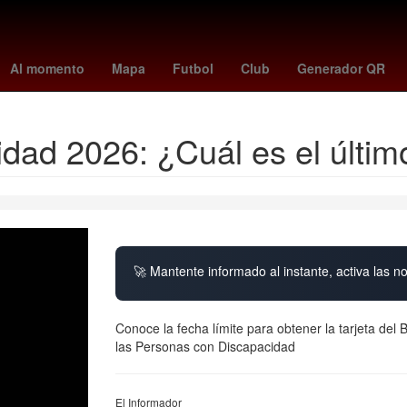
uston Rockets
Dallas Cowboys
minnesota - juárez
Stephen Curr
Al momento
Mapa
Futbol
Club
Generador QR
idad 2026: ¿Cuál es el últim
🚀 Mantente informado al instante, activa las n
Conoce la fecha límite para obtener la tarjeta del
las Personas con Discapacidad
El Informador