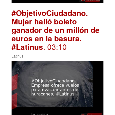
#ObjetivoCiudadano.
Mujer halló boleto
ganador de un millón de
euros en la basura.
#Latinus
. 03:10
Latinus