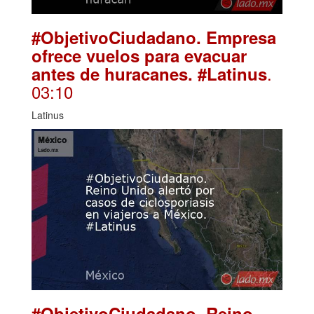
#ObjetivoCiudadano. Empresa
ofrece vuelos para evacuar
.
antes de huracanes. #Latinus
03:10
Latinus
#ObjetivoCiudadano. Reino