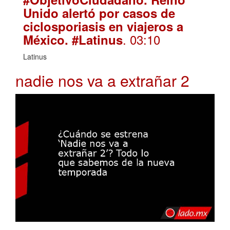
Unido alertó por casos de
ciclosporiasis en viajeros a
. 03:10
México. #Latinus
Latinus
nadie nos va a extrañar 2