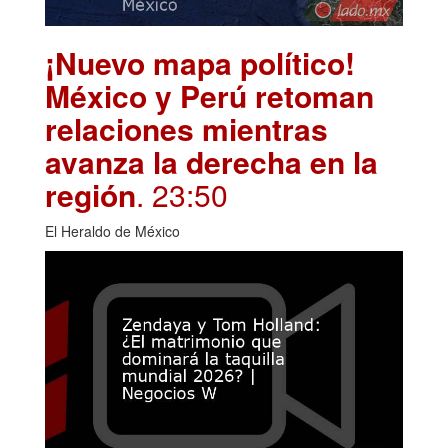
¡Nuevo mapa político!
México y Perú retoman
relaciones mientras
avanza la derecha en la
región
. 23:50
El Heraldo de México