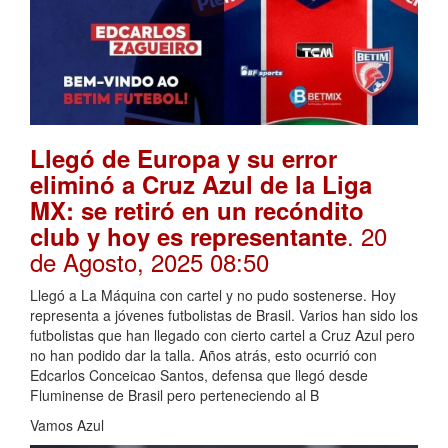
Llegó de Europa y su error
eliminó a Cruz Azul de la Liga
MX: se retiró en un recóndito
. 20
club y hoy es representante
de Agosto, 2025 08:50
Llegó a La Máquina con cartel y no pudo sostenerse. Hoy
representa a jóvenes futbolistas de Brasil. Varios han sido los
futbolistas que han llegado con cierto cartel a Cruz Azul pero
no han podido dar la talla. Años atrás, esto ocurrió con
Edcarlos Conceicao Santos, defensa que llegó desde
Fluminense de Brasil pero perteneciendo al B
Vamos Azul