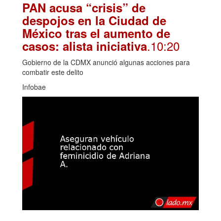
PAN acusa “crisis” de
despojos en la Ciudad de
México tras el aumento de
.10:20
casos: alista iniciativa
Gobierno de la CDMX anunció algunas acciones para
combatir este delito
Infobae