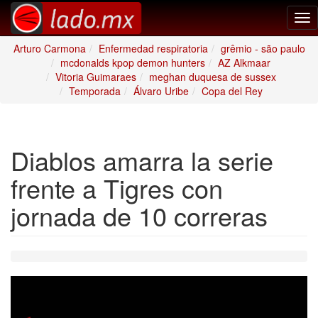
Tog
nav
Arturo Carmona
Enfermedad respiratoria
grêmio - são paulo
mcdonalds kpop demon hunters
AZ Alkmaar
Vitoria Guimaraes
meghan duquesa de sussex
Temporada
Álvaro Uribe
Copa del Rey
Diablos amarra la serie
frente a Tigres con
jornada de 10 correras