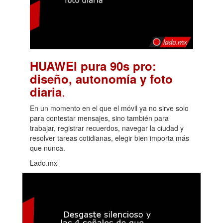
HUAWEI pura 90s pro:
diseño, autonomía y foto
.
diaria
En un momento en el que el móvil ya no sirve solo
para contestar mensajes, sino también para
trabajar, registrar recuerdos, navegar la ciudad y
resolver tareas cotidianas, elegir bien importa más
que nunca.
Lado.mx