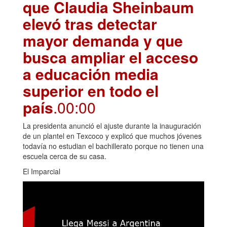
que Claudia Sheinbaum
elevó tras detectar
mayor demanda y que
busca ampliar el acceso
a educación media
superior en todo el
país
.00:00
La presidenta anunció el ajuste durante la inauguración
de un plantel en Texcoco y explicó que muchos jóvenes
todavía no estudian el bachillerato porque no tienen una
escuela cerca de su casa.
El Imparcial