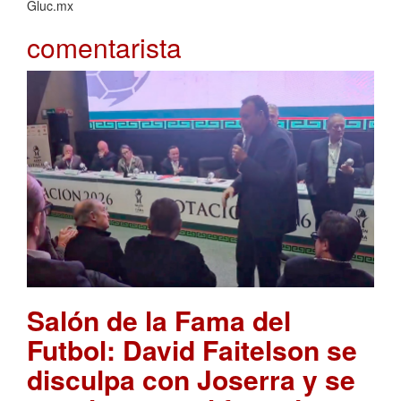
Gluc.mx
comentarista
Salón de la Fama del
Futbol: David Faitelson se
disculpa con Joserra y se