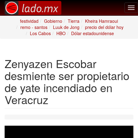
Tog
nav
festividad
Gobierno
Tierra
Kheira Hamraoui
remo - santos
Luuk de Jong
precio del dólar hoy
Los Cabos
HBO
Dólar estadounidense
Zenyazen Escobar
desmiente ser propietario
de yate incendiado en
Veracruz