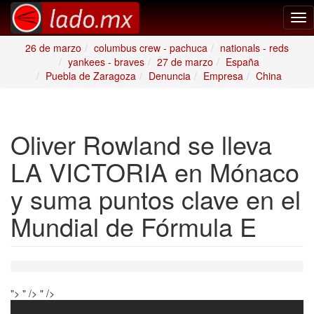
Tog
nav
26 de marzo
columbus crew - pachuca
nationals - reds
yankees - braves
27 de marzo
España
Puebla de Zaragoza
Denuncia
Empresa
China
Oliver Rowland se lleva
LA VICTORIA en Mónaco
y suma puntos clave en el
Mundial de Fórmula E
">
" />
" />