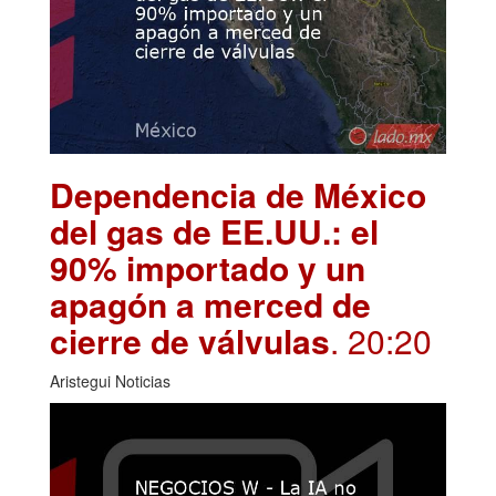
Dependencia de México
del gas de EE.UU.: el
90% importado y un
apagón a merced de
cierre de válvulas
. 20:20
Aristegui Noticias