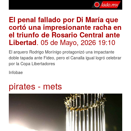
El penal fallado por Di María que
cortó una impresionante racha en
el triunfo de Rosario Central ante
. 05 de Mayo, 2026 19:10
Libertad
El arquero Rodrigo Morínigo protagonizó una impactante
doble tapada ante Fideo, pero el Canalla igual logró celebrar
por la Copa Libertadores
Infobae
pirates - mets