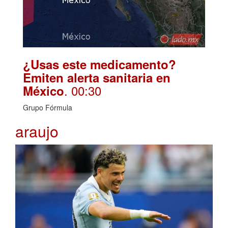
¿Usas este medicamento?
Emiten alerta sanitaria en
. 00:30
México
Grupo Fórmula
araujo