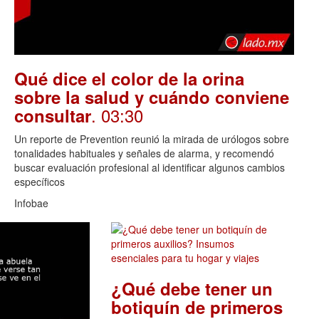
Qué dice el color de la orina
sobre la salud y cuándo conviene
. 03:30
consultar
Un reporte de Prevention reunió la mirada de urólogos sobre
tonalidades habituales y señales de alarma, y recomendó
buscar evaluación profesional al identificar algunos cambios
específicos
Infobae
¿Qué debe tener un
botiquín de primeros