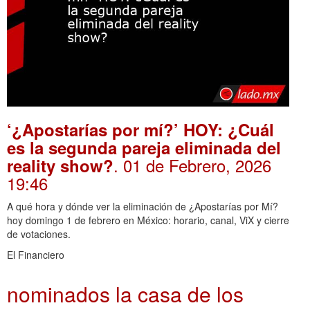
‘¿Apostarías por mí?’ HOY: ¿Cuál
es la segunda pareja eliminada del
. 01 de Febrero, 2026
reality show?
19:46
A qué hora y dónde ver la eliminación de ¿Apostarías por Mí?
hoy domingo 1 de febrero en México: horario, canal, ViX y cierre
de votaciones.
El Financiero
nominados la casa de los