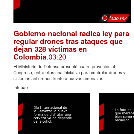
Gobierno nacional radica ley para
regular drones tras ataques que
dejan 328 víctimas en
.03:20
Colombia
El Ministerio de Defensa presentó cuatro proyectos al
Congreso, entre ellos una iniciativa para controlar drones y
sistemas antidrones frente a nuevas amenazas
Infobae