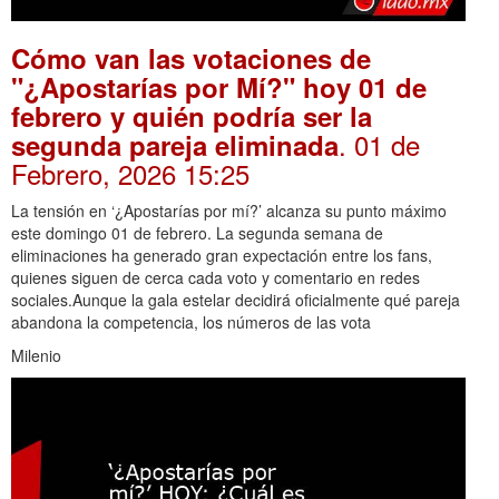
Cómo van las votaciones de
"¿Apostarías por Mí?" hoy 01 de
febrero y quién podría ser la
. 01 de
segunda pareja eliminada
Febrero, 2026 15:25
La tensión en ‘¿Apostarías por mí?’ alcanza su punto máximo
este domingo 01 de febrero. La segunda semana de
eliminaciones ha generado gran expectación entre los fans,
quienes siguen de cerca cada voto y comentario en redes
sociales.Aunque la gala estelar decidirá oficialmente qué pareja
abandona la competencia, los números de las vota
Milenio