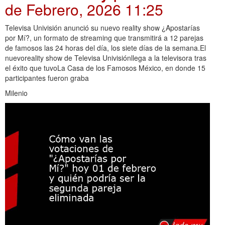
de Febrero, 2026 11:25
Televisa Univisión anunció su nuevo reality show ¿Apostarías
por Mí?, un formato de streaming que transmitirá a 12 parejas
de famosos las 24 horas del día, los siete días de la semana.El
nuevoreality show de Televisa Univisiónllega a la televisora tras
el éxito que tuvoLa Casa de los Famosos México, en donde 15
participantes fueron graba
Milenio