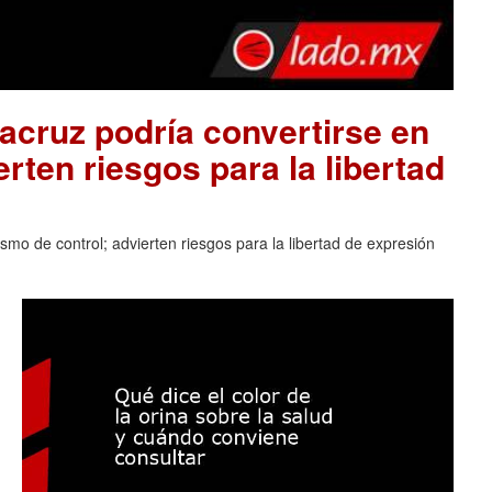
acruz podría convertirse en
rten riesgos para la libertad
mo de control; advierten riesgos para la libertad de expresión