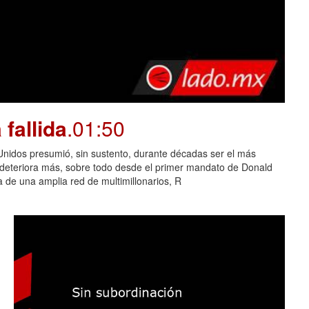
fallida
.01:50
dos presumió, sin sustento, durante décadas ser el más
e deteriora más, sobre todo desde el primer mandato de Donald
 de una amplia red de multimillonarios, R