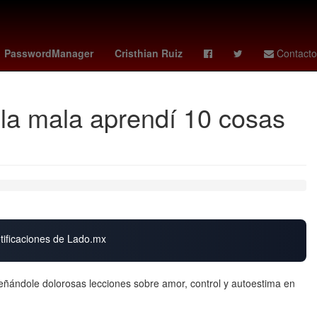
na
Senador
hoy no circula cdmx hoy
PasswordManager
Cristhian Ruiz
Contacto
la mala aprendí 10 cosas
otificaciones de Lado.mx
eñándole dolorosas lecciones sobre amor, control y autoestima en