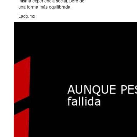
misma experiencia social, pero de
una forma más equilibrada.
Lado.mx