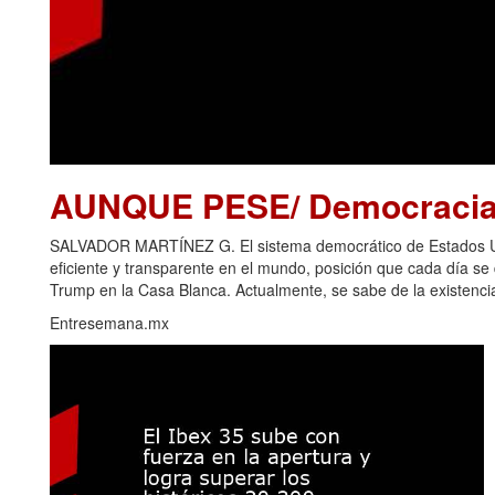
AUNQUE PESE/ Democracia 
SALVADOR MARTÍNEZ G. El sistema democrático de Estados Uni
eficiente y transparente en el mundo, posición que cada día s
Trump en la Casa Blanca. Actualmente, se sabe de la existencia
Entresemana.mx