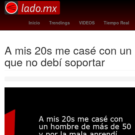
España
Brasil
Empresa
como vs 
Inicio
Trendings
VIDEOS
Tiempo Real
A mis 20s me casé con un 
que no debí soportar