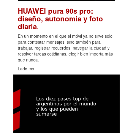
HUAWEI pura 90s pro:
diseño, autonomía y foto
.
diaria
En un momento en el que el móvil ya no sirve solo
para contestar mensajes, sino también para
trabajar, registrar recuerdos, navegar la ciudad y
resolver tareas cotidianas, elegir bien importa más
que nunca.
Lado.mx