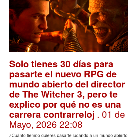
Solo tienes 30 días para
pasarte el nuevo RPG de
mundo abierto del director
de The Witcher 3, pero te
explico por qué no es una
carrera contrarreloj
. 01 de
Mayo, 2026 22:08
¿Cuánto tiempo quieres pasarte jugando a un mundo abierto