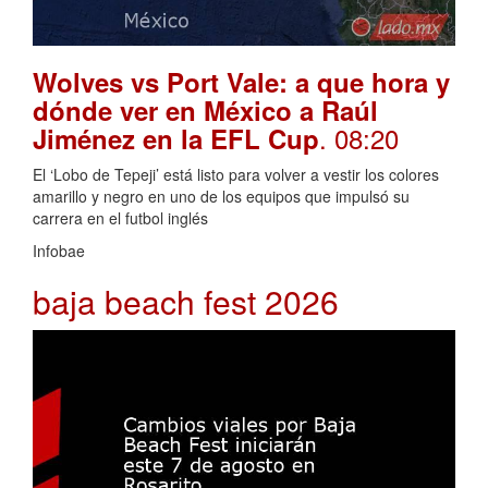
Wolves vs Port Vale: a que hora y
dónde ver en México a Raúl
. 08:20
Jiménez en la EFL Cup
El ‘Lobo de Tepeji’ está listo para volver a vestir los colores
amarillo y negro en uno de los equipos que impulsó su
carrera en el futbol inglés
Infobae
baja beach fest 2026