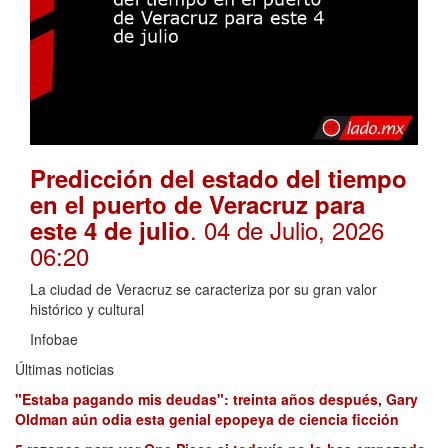
Predicción del estado del tiempo
en el puerto de Veracruz para
. 04 de Julio, 2026
este 4 de julio
06:20
La ciudad de Veracruz se caracteriza por su gran valor
histórico y cultural
Infobae
Últimas noticias
"Estaba pagando mis deudas": treinta años después, Gary
Oldman aún odia esta genial epopeya de ciencia ficción