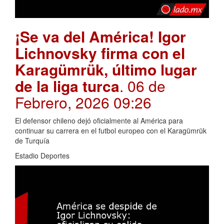
¡Se va del América! Igor
Lichnovsky firma con el
Karagümrük, último lugar
de la liga turca
. 06 de
Febrero, 2026 09:26
El defensor chileno dejó oficialmente al América para
continuar su carrera en el futbol europeo con el Karagümrük
de Turquía
Estadio Deportes