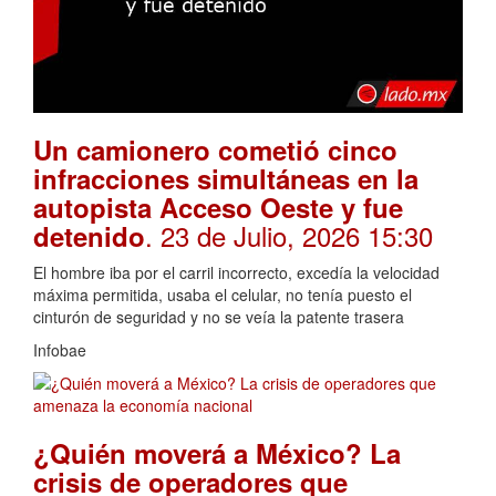
Un camionero cometió cinco
infracciones simultáneas en la
autopista Acceso Oeste y fue
. 23 de Julio, 2026 15:30
detenido
El hombre iba por el carril incorrecto, excedía la velocidad
máxima permitida, usaba el celular, no tenía puesto el
cinturón de seguridad y no se veía la patente trasera
Infobae
¿Quién moverá a México? La
crisis de operadores que