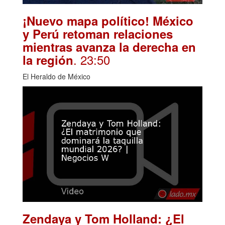
¡Nuevo mapa político! México
y Perú retoman relaciones
mientras avanza la derecha en
. 23:50
la región
El Heraldo de México
Zendaya y Tom Holland: ¿El