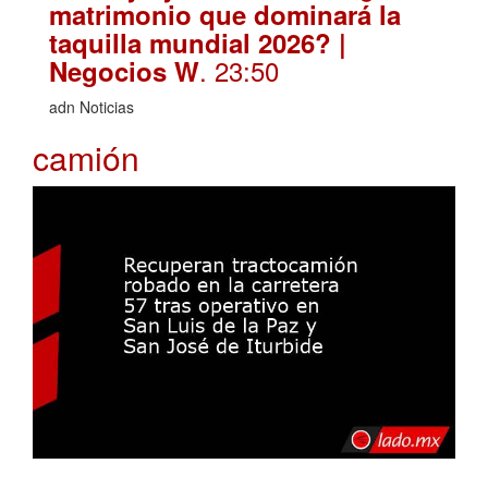
matrimonio que dominará la
taquilla mundial 2026? |
. 23:50
Negocios W
adn Noticias
camión