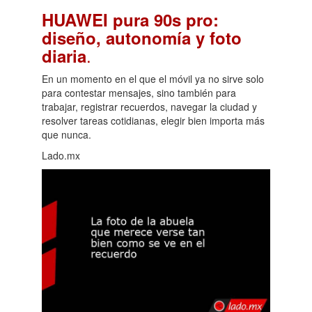
HUAWEI pura 90s pro:
diseño, autonomía y foto
.
diaria
En un momento en el que el móvil ya no sirve solo
para contestar mensajes, sino también para
trabajar, registrar recuerdos, navegar la ciudad y
resolver tareas cotidianas, elegir bien importa más
que nunca.
Lado.mx