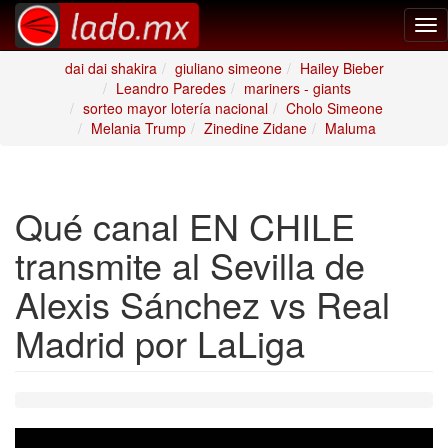
Tog
nav
dai dai shakira
giuliano simeone
Hailey Bieber
Leandro Paredes
mariners - giants
sorteo mayor lotería nacional
Cholo Simeone
Melania Trump
Zinedine Zidane
Maluma
Qué canal EN CHILE
transmite al Sevilla de
Alexis Sánchez vs Real
Madrid por LaLiga