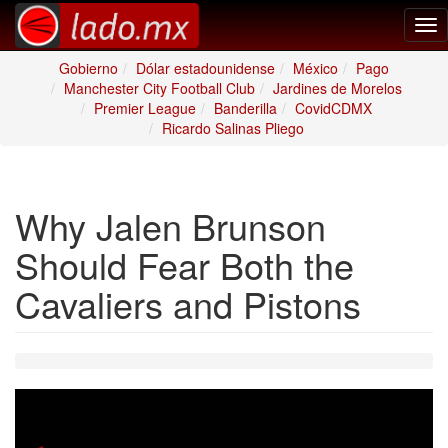
Tog
nav
Gobierno
Dólar estadounidense
México
Pago
Manchester City Football Club
Jardines de Morelos
Premier League
Banderilla
CovidCDMX
Ricardo Salinas Pliego
Why Jalen Brunson
Should Fear Both the
Cavaliers and Pistons