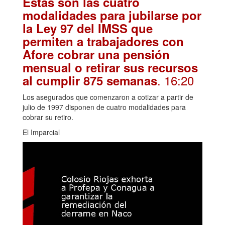
Estas son las cuatro
modalidades para jubilarse por
la Ley 97 del IMSS que
permiten a trabajadores con
Afore cobrar una pensión
mensual o retirar sus recursos
. 16:20
al cumplir 875 semanas
Los asegurados que comenzaron a cotizar a partir de
julio de 1997 disponen de cuatro modalidades para
cobrar su retiro.
El Imparcial