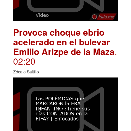
Provoca choque ebrio
acelerado en el bulevar
Emilio Arizpe de la Maza
.
02:20
Zócalo Saltillo