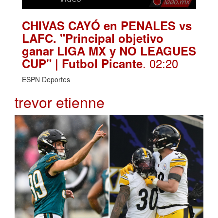
CHIVAS CAYÓ en PENALES vs
LAFC. "Principal objetivo
ganar LIGA MX y NO LEAGUES
. 02:20
CUP" | Futbol Picante
ESPN Deportes
trevor etienne