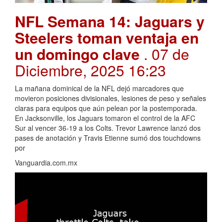
NFL Semana 14: Jaguars y
Steelers toman ventaja en
un domingo clave
. 07 de
Diciembre, 2025 16:23
La mañana dominical de la NFL dejó marcadores que
movieron posiciones divisionales, lesiones de peso y señales
claras para equipos que aún pelean por la postemporada.
En Jacksonville, los Jaguars tomaron el control de la AFC
Sur al vencer 36-19 a los Colts. Trevor Lawrence lanzó dos
pases de anotación y Travis Etienne sumó dos touchdowns
por
Vanguardia.com.mx