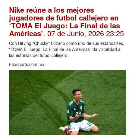
Nike reúne a los mejores
jugadores de futbol callejero en
‘TOMA El Juego: La Final de las
. 07 de Junio, 2026 23:25
Américas’
Con Hirving "Chucky" Lozano como uno de sus estandartes,
"TOMA El Juego: La Final de las Américas" da visibilidad a
las estrellas del futbol callejero.
Foxsports.com.mx