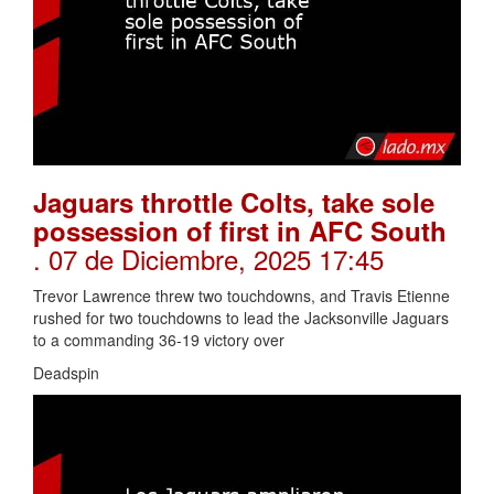
Jaguars throttle Colts, take sole
possession of first in AFC South
. 07 de Diciembre, 2025 17:45
Trevor Lawrence threw two touchdowns, and Travis Etienne
rushed for two touchdowns to lead the Jacksonville Jaguars
to a commanding 36-19 victory over
Deadspin