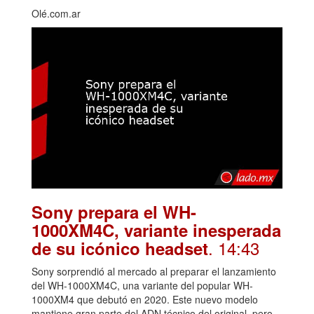
Olé.com.ar
Sony prepara el WH-
1000XM4C, variante inesperada
. 14:43
de su icónico headset
Sony sorprendió al mercado al preparar el lanzamiento
del WH-1000XM4C, una variante del popular WH-
1000XM4 que debutó en 2020. Este nuevo modelo
mantiene gran parte del ADN técnico del original, pero