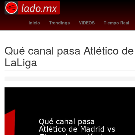
Sydney Sweeney
Lenia Batre
Inicio
Trendings
VIDEOS
Tiempo Real
Qué canal pasa Atlético de
LaLiga