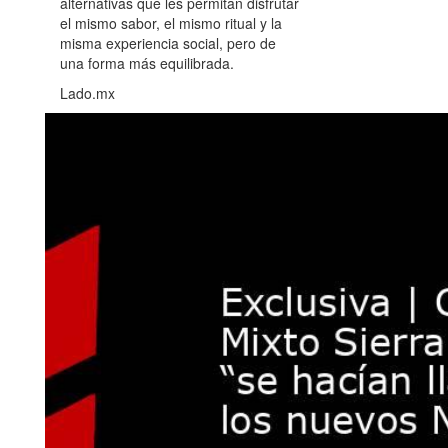
alternativas que les permitan disfrutar
el mismo sabor, el mismo ritual y la
misma experiencia social, pero de
una forma más equilibrada.
Lado.mx