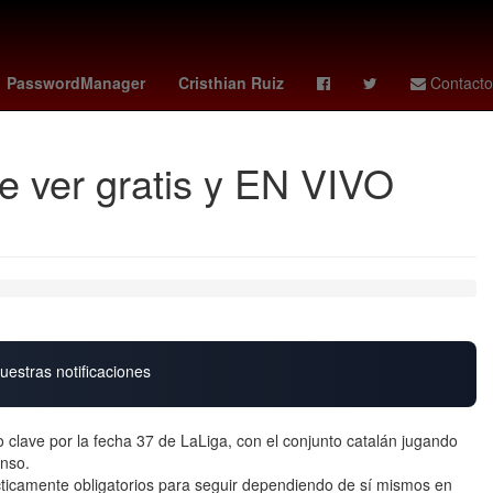
hester city - brentford
estafa
PasswordManager
Cristhian Ruiz
Contacto
e ver gratis y EN VIVO
uestras notificaciones
 clave por la fecha 37 de LaLiga, con el conjunto catalán jugando
enso.
cticamente obligatorios para seguir dependiendo de sí mismos en