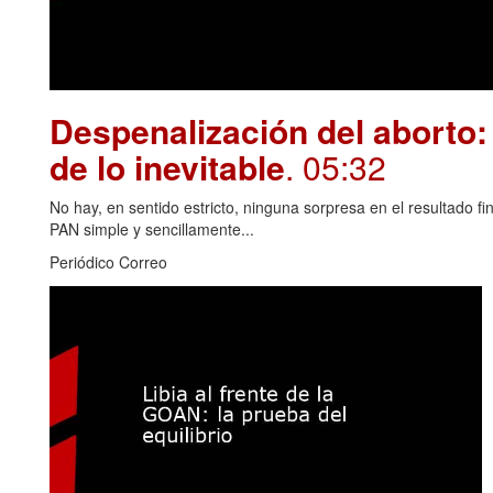
Despenalización del aborto: 
de lo inevitable
. 05:32
No hay, en sentido estricto, ninguna sorpresa en el resultado fin
PAN simple y sencillamente...
Periódico Correo