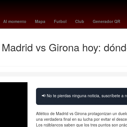
s
Temporada
rodri
Denuncia
China
Pago
Agresión
manc
Al momento
Mapa
Futbol
Club
Generador QR
 Madrid vs Girona hoy: dónd
📢 No te pierdas ninguna noticia, suscríbete a n
Atlético de Madrid vs Girona protagonizan un duelo
una verdadera final en su lucha por evitar el desc
Los rojiblancos saben que los tres puntos son prá