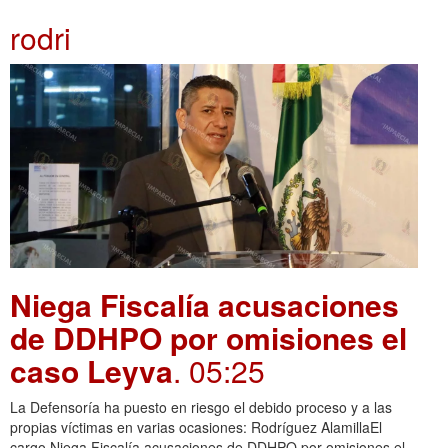
rodri
Niega Fiscalía acusaciones
de DDHPO por omisiones el
caso Leyva
. 05:25
La Defensoría ha puesto en riesgo el debido proceso y a las
propias víctimas en varias ocasiones: Rodríguez AlamillaEl
cargo Niega Fiscalía acusaciones de DDHPO por omisiones el