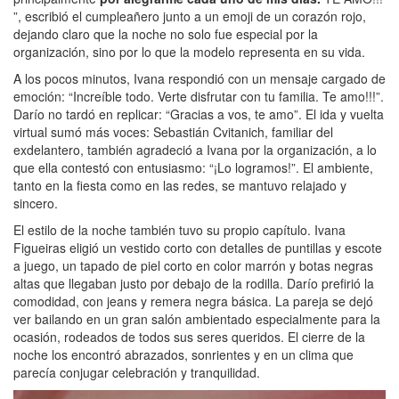
”, escribió el cumpleañero junto a un emoji de un corazón rojo,
dejando claro que la noche no solo fue especial por la
organización, sino por lo que la modelo representa en su vida.
A los pocos minutos, Ivana respondió con un mensaje cargado de
emoción: “Increíble todo. Verte disfrutar con tu familia. Te amo!!!”.
Darío no tardó en replicar: “Gracias a vos, te amo”. El ida y vuelta
virtual sumó más voces: Sebastián Cvitanich, familiar del
exdelantero, también agradeció a Ivana por la organización, a lo
que ella contestó con entusiasmo: “¡Lo logramos!”. El ambiente,
tanto en la fiesta como en las redes, se mantuvo relajado y
sincero.
El estilo de la noche también tuvo su propio capítulo. Ivana
Figueiras eligió un vestido corto con detalles de puntillas y escote
a juego, un tapado de piel corto en color marrón y botas negras
altas que llegaban justo por debajo de la rodilla. Darío prefirió la
comodidad, con jeans y remera negra básica. La pareja se dejó
ver bailando en un gran salón ambientado especialmente para la
ocasión, rodeados de todos sus seres queridos. El cierre de la
noche los encontró abrazados, sonrientes y en un clima que
parecía conjugar celebración y tranquilidad.