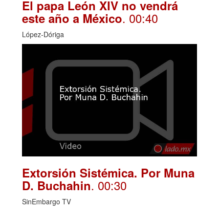
El papa León XIV no vendrá
. 00:40
este año a México
López-Dóriga
Extorsión Sistémica. Por Muna
. 00:30
D. Buchahin
SinEmbargo TV