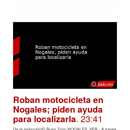
Roban motocicleta en
Nogales; piden ayuda
para localizarla
. 23:41
De la redacciónEl Buen Tono NOGALES, VER.- A través