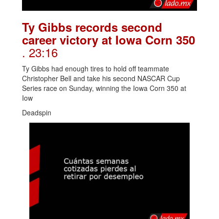
Ty Gibbs records second
career victory at Iowa Corn 350
. 23:16
Ty Gibbs had enough tires to hold off teammate
Christopher Bell and take his second NASCAR Cup
Series race on Sunday, winning the Iowa Corn 350 at
Iow
Deadspin