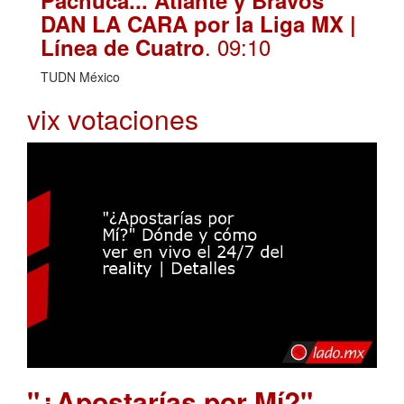
Pachuca... Atlante y Bravos
DAN LA CARA por la Liga MX |
. 09:10
Línea de Cuatro
TUDN México
vix votaciones
"¿Apostarías por Mí?"