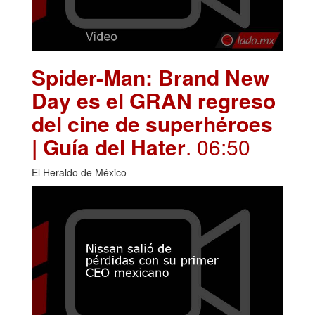
Spider-Man: Brand New
Day es el GRAN regreso
del cine de superhéroes
| Guía del Hater
. 06:50
El Heraldo de México