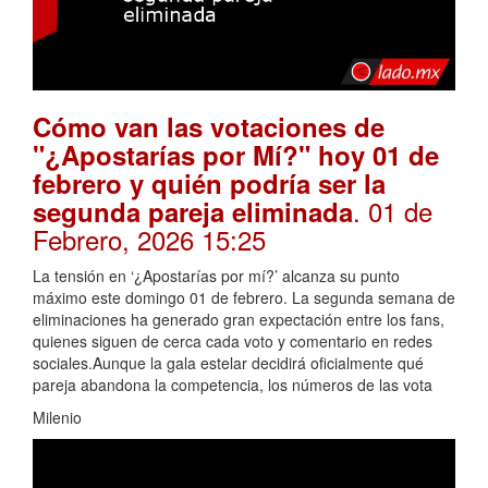
Cómo van las votaciones de
"¿Apostarías por Mí?" hoy 01 de
febrero y quién podría ser la
. 01 de
segunda pareja eliminada
Febrero, 2026 15:25
La tensión en ‘¿Apostarías por mí?’ alcanza su punto
máximo este domingo 01 de febrero. La segunda semana de
eliminaciones ha generado gran expectación entre los fans,
quienes siguen de cerca cada voto y comentario en redes
sociales.Aunque la gala estelar decidirá oficialmente qué
pareja abandona la competencia, los números de las vota
Milenio