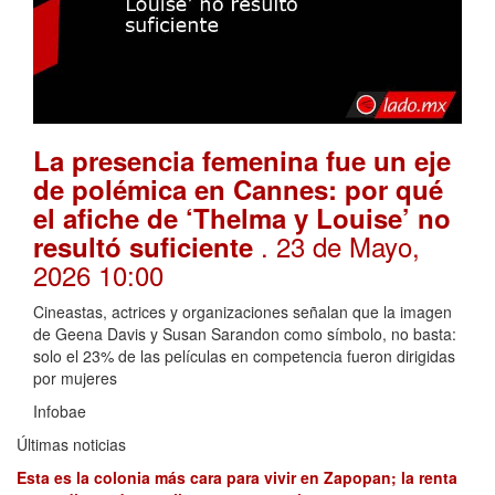
La presencia femenina fue un eje
de polémica en Cannes: por qué
el afiche de ‘Thelma y Louise’ no
. 23 de Mayo,
resultó suficiente
2026 10:00
Cineastas, actrices y organizaciones señalan que la imagen
de Geena Davis y Susan Sarandon como símbolo, no basta:
solo el 23% de las películas en competencia fueron dirigidas
por mujeres
Infobae
Últimas noticias
Esta es la colonia más cara para vivir en Zapopan; la renta