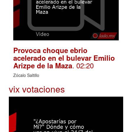
Provoca choque ebrio
acelerado en el bulevar Emilio
. 02:20
Arizpe de la Maza
Zócalo Saltillo
vix votaciones