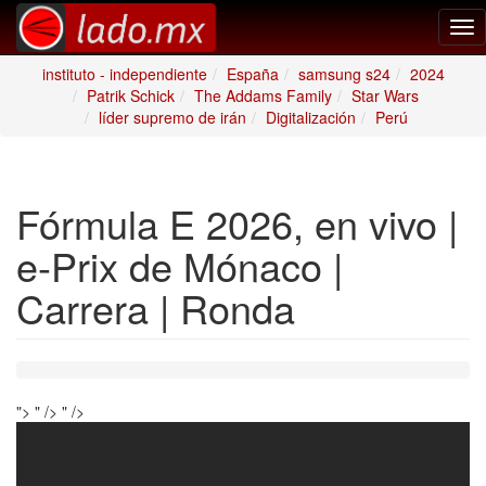
Tog
nav
instituto - independiente
España
samsung s24
2024
Patrik Schick
The Addams Family
Star Wars
líder supremo de irán
Digitalización
Perú
Fórmula E 2026, en vivo |
e-Prix de Mónaco |
Carrera | Ronda
">
" />
" />