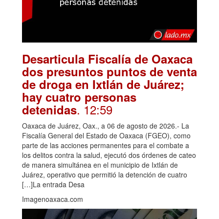
Desarticula Fiscalía de Oaxaca
dos presuntos puntos de venta
de droga en Ixtlán de Juárez;
hay cuatro personas
. 12:59
detenidas
Oaxaca de Juárez, Oax., a 06 de agosto de 2026.- La
Fiscalía General del Estado de Oaxaca (FGEO), como
parte de las acciones permanentes para el combate a
los delitos contra la salud, ejecutó dos órdenes de cateo
de manera simultánea en el municipio de Ixtlán de
Juárez, operativo que permitió la detención de cuatro
[…]La entrada Desa
Imagenoaxaca.com