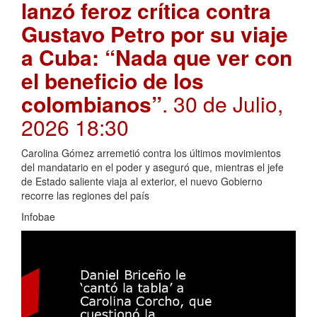
lanzó feroz crítica contra
Gustavo Petro por su viaje
a Cuba: “Nada que ver con
el beneficio de los
colombianos”
. 30 de Julio,
2026 18:30
Carolina Gómez arremetió contra los últimos movimientos
del mandatario en el poder y aseguró que, mientras el jefe
de Estado saliente viaja al exterior, el nuevo Gobierno
recorre las regiones del país
Infobae