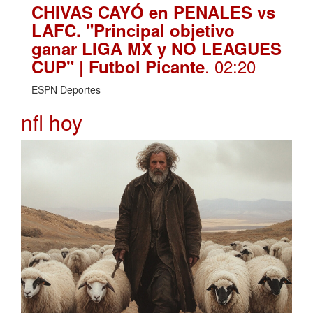
CHIVAS CAYÓ en PENALES vs
LAFC. "Principal objetivo
ganar LIGA MX y NO LEAGUES
. 02:20
CUP" | Futbol Picante
ESPN Deportes
nfl hoy