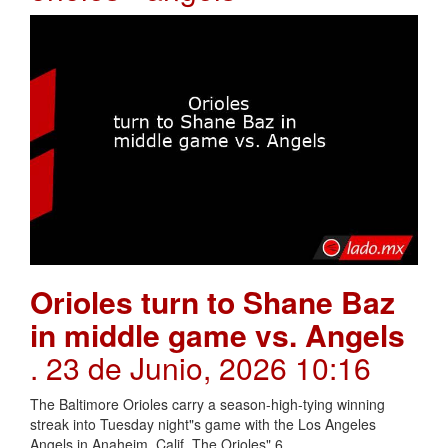
Orioles turn to Shane Baz
in middle game vs. Angels
. 23 de Junio, 2026 10:16
The Baltimore Orioles carry a season-high-tying winning
streak into Tuesday night"s game with the Los Angeles
Angels in Anaheim, Calif.,The Orioles" 6