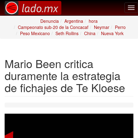
Tog
nav
Denuncia
Argentina
hora
Campeonato sub-20 de la Concacaf
Neymar
Perro
Peso Mexicano
Seth Rollins
China
Nueva York
Mario Been critica
duramente la estrategia
de fichajes de Te Kloese