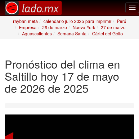
Tog
nav
rayban meta
calendario julio 2025 para imprimir
Perú
Empresa
26 de marzo
Nueva York
27 de marzo
Aguascalientes
Semana Santa
Cártel del Golfo
Pronóstico del clima en
Saltillo hoy 17 de mayo
de 2026 de 2025