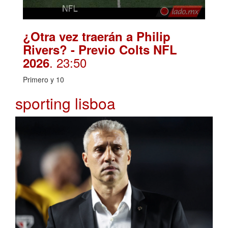
¿Otra vez traerán a Philip
Rivers? - Previo Colts NFL
. 23:50
2026
Primero y 10
sporting lisboa