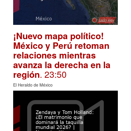
¡Nuevo mapa político!
México y Perú retoman
relaciones mientras
avanza la derecha en la
región
. 23:50
El Heraldo de México