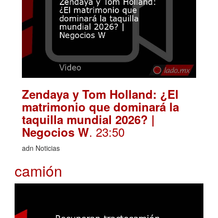
Zendaya y Tom Holland: ¿El
matrimonio que dominará la
taquilla mundial 2026? |
. 23:50
Negocios W
adn Noticias
camión