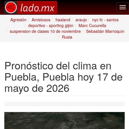
Tog
nav
Agresión
Amistosos
haaland
araujo
nyc fc - santos
deportivo - sporting gijón
Marc Cucurella
suspension de clases 10 de noviembre
Sebastián Marroquín
Rusia
Pronóstico del clima en
Puebla, Puebla hoy 17 de
mayo de 2026