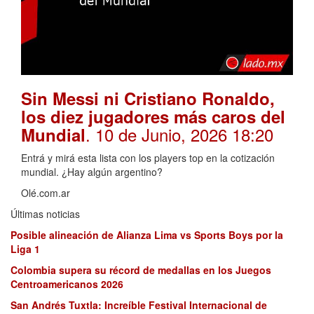
Sin Messi ni Cristiano Ronaldo,
los diez jugadores más caros del
. 10 de Junio, 2026 18:20
Mundial
Entrá y mirá esta lista con los players top en la cotización
mundial. ¿Hay algún argentino?
Olé.com.ar
Últimas noticias
Posible alineación de Alianza Lima vs Sports Boys por la
Liga 1
Colombia supera su récord de medallas en los Juegos
Centroamericanos 2026
San Andrés Tuxtla: Increíble Festival Internacional de