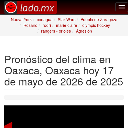
Tog
nav
Nueva York
conagua
Star Wars
Puebla de Zaragoza
Rosario
rodri
marie claire
olympic hockey
rangers - orioles
Agresión
Pronóstico del clima en
Oaxaca, Oaxaca hoy 17
de mayo de 2026 de 2025