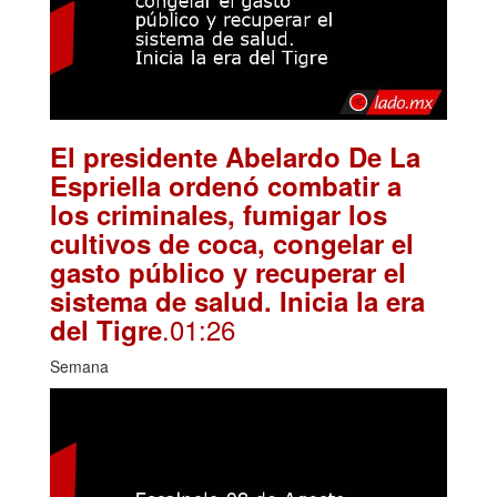
El presidente Abelardo De La
Espriella ordenó combatir a
los criminales, fumigar los
cultivos de coca, congelar el
gasto público y recuperar el
sistema de salud. Inicia la era
.01:26
del Tigre
Semana