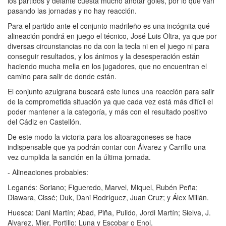
los partidos y delante cuesta mucho anotar goles, por lo que van
pasando las jornadas y no hay reacción.
Para el partido ante el conjunto madrileño es una incógnita qué
alineación pondrá en juego el técnico, José Luis Oltra, ya que por
diversas circunstancias no da con la tecla ni en el juego ni para
conseguir resultados, y los ánimos y la desesperación están
haciendo mucha mella en los jugadores, que no encuentran el
camino para salir de donde están.
El conjunto azulgrana buscará este lunes una reacción para salir
de la comprometida situación ya que cada vez está más difícil el
poder mantener a la categoría, y más con el resultado positivo
del Cádiz en Castellón.
De este modo la victoria para los altoaragoneses se hace
indispensable que ya podrán contar con Álvarez y Carrillo una
vez cumplida la sanción en la última jornada.
- Alineaciones probables:
Leganés: Soriano; Figueredo, Marvel, Miquel, Rubén Peña;
Diawara, Cissé; Duk, Dani Rodríguez, Juan Cruz; y Álex Millán.
Huesca: Dani Martín; Abad, Piña, Pulido, Jordi Martín; Sielva, J.
Alvarez, Mier, Portillo; Luna y Escobar o Enol.