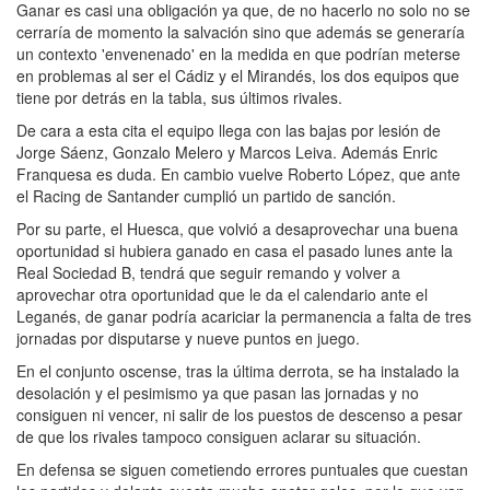
Ganar es casi una obligación ya que, de no hacerlo no solo no se
cerraría de momento la salvación sino que además se generaría
un contexto 'envenenado' en la medida en que podrían meterse
en problemas al ser el Cádiz y el Mirandés, los dos equipos que
tiene por detrás en la tabla, sus últimos rivales.
De cara a esta cita el equipo llega con las bajas por lesión de
Jorge Sáenz, Gonzalo Melero y Marcos Leiva. Además Enric
Franquesa es duda. En cambio vuelve Roberto López, que ante
el Racing de Santander cumplió un partido de sanción.
Por su parte, el Huesca, que volvió a desaprovechar una buena
oportunidad si hubiera ganado en casa el pasado lunes ante la
Real Sociedad B, tendrá que seguir remando y volver a
aprovechar otra oportunidad que le da el calendario ante el
Leganés, de ganar podría acariciar la permanencia a falta de tres
jornadas por disputarse y nueve puntos en juego.
En el conjunto oscense, tras la última derrota, se ha instalado la
desolación y el pesimismo ya que pasan las jornadas y no
consiguen ni vencer, ni salir de los puestos de descenso a pesar
de que los rivales tampoco consiguen aclarar su situación.
En defensa se siguen cometiendo errores puntuales que cuestan