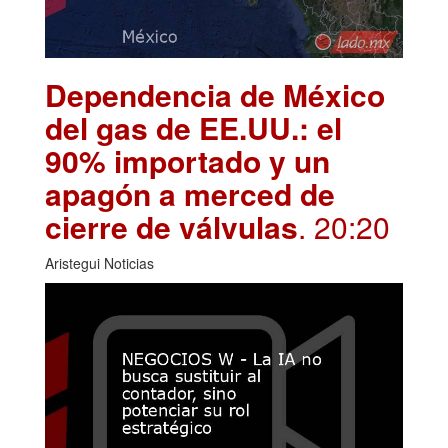
Dependencia de México
del gas de EE.UU.: el
90% importado y un
apagón a merced de
cierre de válvulas
. 20:20
Aristegui Noticias