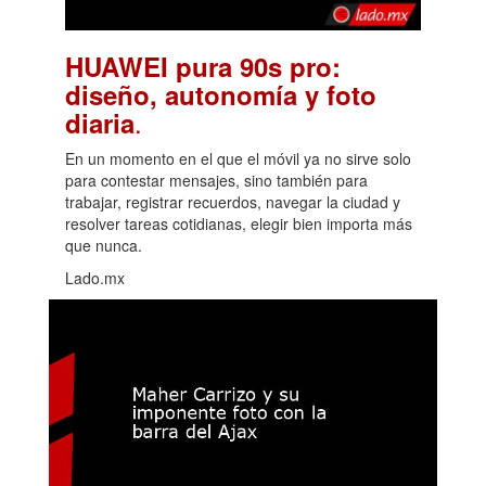
HUAWEI pura 90s pro:
diseño, autonomía y foto
.
diaria
En un momento en el que el móvil ya no sirve solo
para contestar mensajes, sino también para
trabajar, registrar recuerdos, navegar la ciudad y
resolver tareas cotidianas, elegir bien importa más
que nunca.
Lado.mx