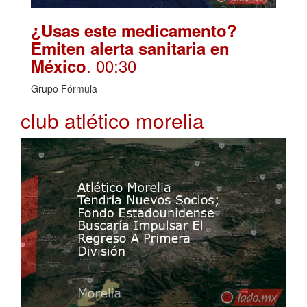
¿Usas este medicamento?
Emiten alerta sanitaria en
. 00:30
México
Grupo Fórmula
club atlético morelia