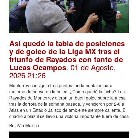
Así quedó la tabla de posiciones
y de goleo de la Liga MX tras el
triunfo de Rayados con tanto de
. 01 de Agosto,
Lucas Ocampos
2026 21:26
Monterrey consiguió tres puntos fundamentales para
meterse de nuevo en la pelea. ¿Cómo quedó la lucha? Los
Rayados de Monterrey dieron un buen golpe sobre la mesa
tras la derrota de la semana pasada, y vencieron por 2-0 a
Atlas en un Estadio Jalisco de ambiente siempre caliente. El
cuadro albiazul se llevó una victoria importante fuera de casa
BolaVip Mexico