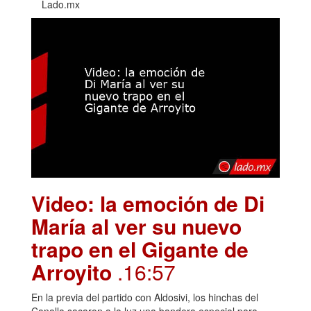
Lado.mx
Video: la emoción de Di
María al ver su nuevo
trapo en el Gigante de
Arroyito
.16:57
En la previa del partido con Aldosivi, los hinchas del
Canalla sacaron a la luz una bandera especial para