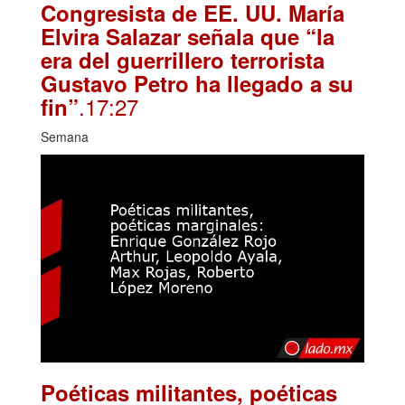
Congresista de EE. UU. María
Elvira Salazar señala que “la
era del guerrillero terrorista
Gustavo Petro ha llegado a su
.17:27
fin”
Semana
Poéticas militantes, poéticas