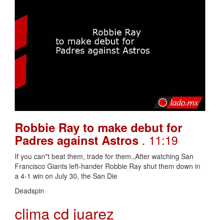
Robbie Ray to make debut for
. 11:19
Padres against Astros
If you can"t beat them, trade for them.,After watching San
Francisco Giants left-hander Robbie Ray shut them down in
a 4-1 win on July 30, the San Die
Deadspin
clima cd juarez