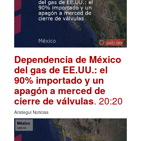
Dependencia de México
del gas de EE.UU.: el
90% importado y un
apagón a merced de
cierre de válvulas
. 20:20
Aristegui Noticias