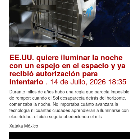
EE.UU. quiere iluminar la noche
con un espejo en el espacio y ya
recibió autorización para
. 14 de Julio, 2026 18:35
intentarlo
Durante miles de años hubo una regla que parecía imposible
de romper: cuando el Sol desaparecía detrás del horizonte,
comenzaba la noche. No importaba cuánto avanzara la
tecnología ni cuántas ciudades aprendieran a iluminarse con
electricidad: el cielo seguía obedeciendo el mis
Xataka México