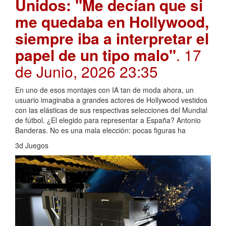
Unidos: "Me decían que si
me quedaba en Hollywood,
siempre iba a interpretar el
papel de un tipo malo"
. 17
de Junio, 2026 23:35
En uno de esos montajes con IA tan de moda ahora, un
usuario imaginaba a grandes actores de Hollywood vestidos
con las elásticas de sus respectivas selecciones del Mundial
de fútbol. ¿El elegido para representar a España? Antonio
Banderas. No es una mala elección: pocas figuras ha
3d Juegos