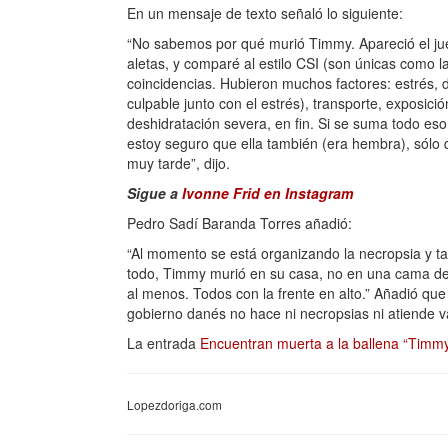
En un mensaje de texto señaló lo siguiente:
“No sabemos por qué murió Timmy. Apareció el ju
aletas, y comparé al estilo CSI (son únicas como la
coincidencias. Hubieron muchos factores: estrés, 
culpable junto con el estrés), transporte, exposici
deshidratación severa, en fin. Si se suma todo es
estoy seguro que ella también (era hembra), sólo
muy tarde”, dijo.
Sigue a
Ivonne Frid en Instagram
Pedro Sadí Baranda Torres añadió:
“Al momento se está organizando la necropsia y t
todo, Timmy murió en su casa, no en una cama de 
al menos. Todos con la frente en alto.” Añadió q
gobierno danés no hace ni necropsias ni atiende var
La entrada
Encuentran muerta a la ballena “Timm
Lopezdoriga.com