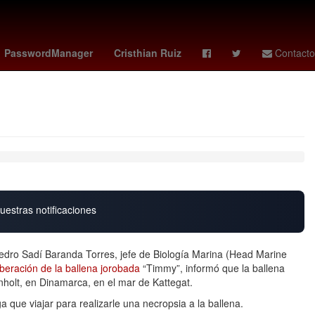
marzo
Twitch
la independencia de méxico
PasswordManager
Cristhian Ruiz
Contacto
uestras notificaciones
edro Sadí Baranda Torres, jefe de Biología Marina (Head Marine
iberación de la ballena jorobada
“Timmy”, informó que la ballena
Anholt, en Dinamarca, en el mar de Kattegat.
a que viajar para realizarle una necropsia a la ballena.