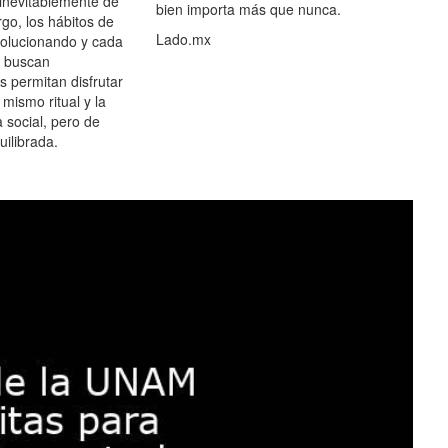
 inevitablemente de
bien importa más que nunca.
go, los hábitos de
Lado.mx
olucionando y cada
 buscan
es permitan disfrutar
 mismo ritual y la
 social, pero de
ilibrada.