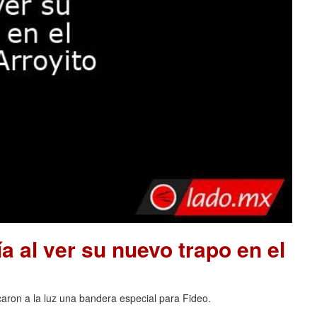
a al ver su nuevo trapo en el
acaron a la luz una bandera especial para Fideo.