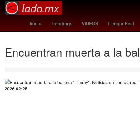
Semana Santa
Senador
Dragón
Mets
Inicio
Trendings
VIDEOS
Tiempo Real
Encuentran muerta a la ba
2026 02:25