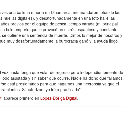
eves una ballena muerta en Dinamarca, me mandaron fotos de las
s huellas digitales), y desafortunadamente en una foto hallé las
daños previos por el equipo de pesca, tiempo varada (mi principal
ón a la intemperie que le provocó un estrés espantoso y constante,
o, se obtiene una sentencia de muerte. Dimos lo mejor de nosotros y
 que muy desafortunadamente la burocracia ganó y la ayuda llegó
al vez hasta tenga que volar de regreso pero independientemente de
lodo asustada y sin saber qué ocurre. Nadie ha dicho que fallamos,
ue “se está presionando para que hagamos una necropsia ya que el
amientos. Si autorizan, yo iré a practicarla”.
y”
aparece primero en
López-Dóriga Digital
.