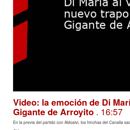
Video: la emoción de Di Marí
Gigante de Arroyito
. 16:57
En la previa del partido con Aldosivi, los hinchas del Canalla s