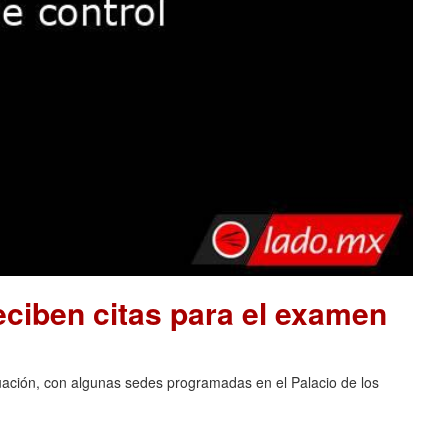
ciben citas para el examen
luación, con algunas sedes programadas en el Palacio de los