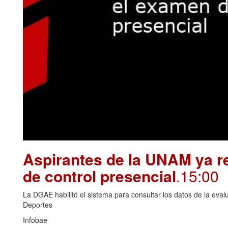
Aspirantes de la UNAM ya re
de control presencial
.15:00
La DGAE habilitó el sistema para consultar los datos de la eva
Deportes
Infobae