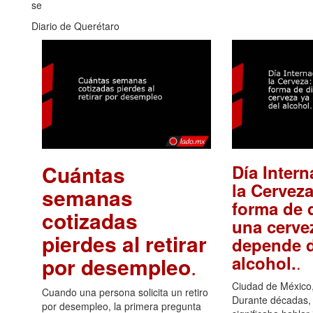
se
Diario de Querétaro
Cuántas
Día Intern
la Cerveza
semanas
forma de d
cotizadas
una cerve
pierdes al retirar
depende d
.
alcohol.
por desempleo
.
Ciudad de México,
Cuando una persona solicita un retiro
Durante décadas, 
por desempleo, la primera pregunta