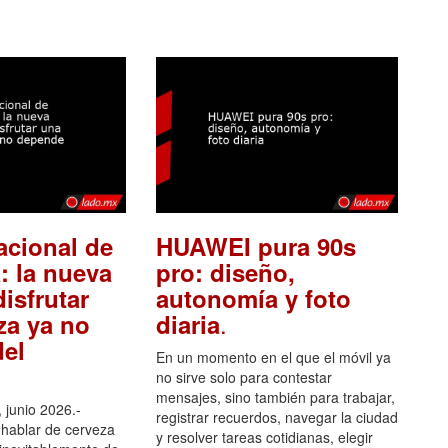
acional de
HUAWEI pura 90s
: la nueva
pro: diseño,
isfrutar
autonomía y foto
.
za ya no
diaria
el
En un momento en el que el móvil ya
no sirve solo para contestar
mensajes, sino también para trabajar,
 junio 2026.-
registrar recuerdos, navegar la ciudad
hablar de cerveza
y resolver tareas cotidianas, elegir