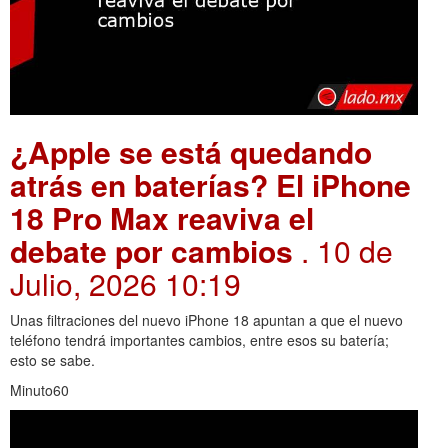
¿Apple se está quedando
atrás en baterías? El iPhone
18 Pro Max reaviva el
debate por cambios
. 10 de
Julio, 2026 10:19
Unas filtraciones del nuevo iPhone 18 apuntan a que el nuevo
teléfono tendrá importantes cambios, entre esos su batería;
esto se sabe.
Minuto60