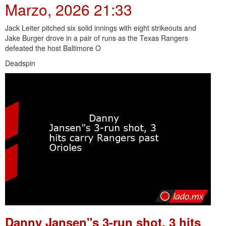
Marzo, 2026 21:33
Jack Leiter pitched six solid innings with eight strikeouts and
Jake Burger drove in a pair of runs as the Texas Rangers
defeated the host Baltimore O
Deadspin
Danny Jansen"s 3-run shot, 3 hits