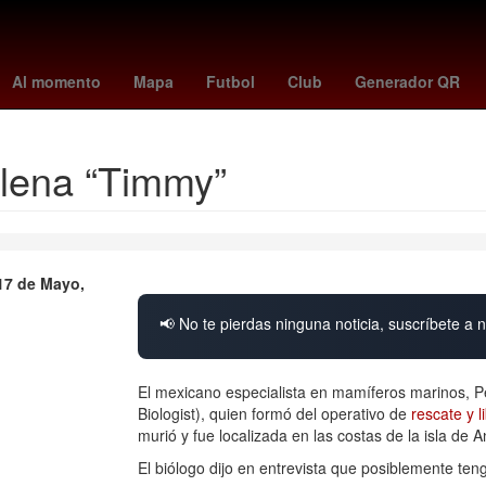
 - Dodgers
Echo
apple el iphone 18 pro max
Empresa
27 de 
Al momento
Mapa
Futbol
Club
Generador QR
llena “Timmy”
17 de Mayo,
📢 No te pierdas ninguna noticia, suscríbete a n
El mexicano especialista en mamíferos marinos, P
Biologist), quien formó del operativo de
rescate y l
murió y fue localizada en las costas de la isla de 
El biólogo dijo en entrevista que posiblemente teng