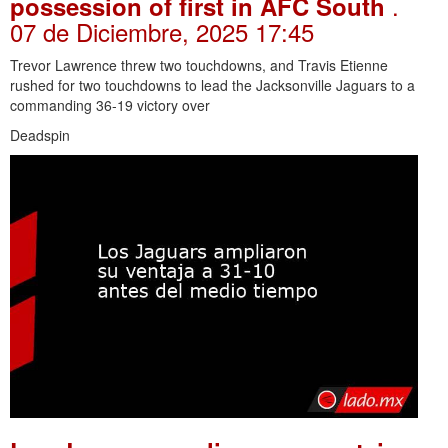
.
possession of first in AFC South
07 de Diciembre, 2025 17:45
Trevor Lawrence threw two touchdowns, and Travis Etienne
rushed for two touchdowns to lead the Jacksonville Jaguars to a
commanding 36-19 victory over
Deadspin