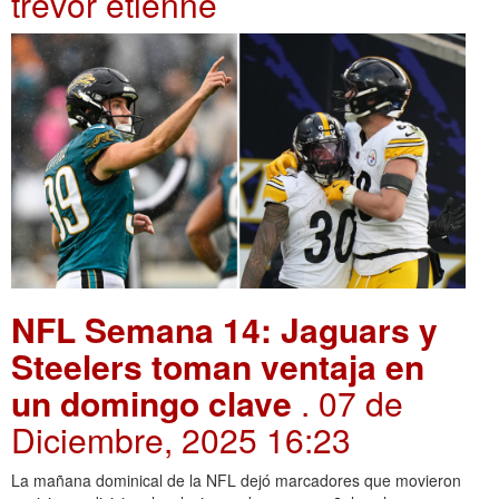
trevor etienne
NFL Semana 14: Jaguars y
Steelers toman ventaja en
un domingo clave
. 07 de
Diciembre, 2025 16:23
La mañana dominical de la NFL dejó marcadores que movieron