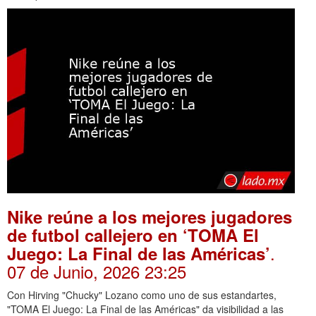
Nike reúne a los mejores jugadores
de futbol callejero en ‘TOMA El
.
Juego: La Final de las Américas’
07 de Junio, 2026 23:25
Con Hirving "Chucky" Lozano como uno de sus estandartes,
"TOMA El Juego: La Final de las Américas" da visibilidad a las