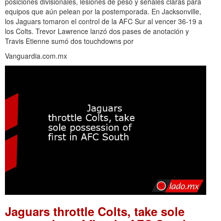
posiciones divisionales, lesiones de peso y señales claras para
equipos que aún pelean por la postemporada. En Jacksonville,
los Jaguars tomaron el control de la AFC Sur al vencer 36-19 a
los Colts. Trevor Lawrence lanzó dos pases de anotación y
Travis Etienne sumó dos touchdowns por
Vanguardia.com.mx
Jaguars throttle Colts, take sole