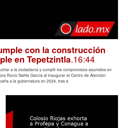
mple con la construcción
ple en Tepetzintla
.16:44
cuchar a la ciudadanía y cumplir los compromisos asumidos en
adora Rocío Nahle García al inaugurar el Centro de Atención
aña a la gubernatura en 2024, tras a