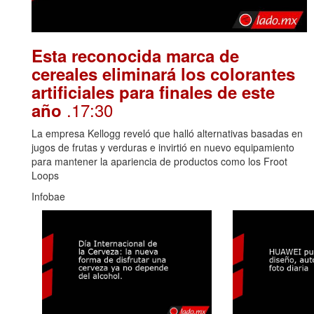
Esta reconocida marca de
cereales eliminará los colorantes
artificiales para finales de este
.17:30
año
La empresa Kellogg reveló que halló alternativas basadas en
jugos de frutas y verduras e invirtió en nuevo equipamiento
para mantener la apariencia de productos como los Froot
Loops
Infobae