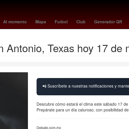
entes
brais méndez
américa - san diego fc
Basura espacial
Su
Al momento
Mapa
Futbol
Club
Generador QR
an Antonio, Texas hoy 17 de
📲 Suscríbete a nuestras notificaciones y mante
Descubre cómo estará el clima este sábado 17 de
Prepárate para un día caluroso, con posibilidad de 
Debate.com.mx