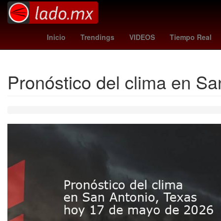
Venezolanos
Puebla de Zaragoza
Aguascali
Inicio
Trendings
VIDEOS
Tiempo Real
Pronóstico del clima en S