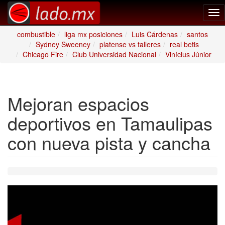
Tog
nav
combustible
liga mx posiciones
Luis Cárdenas
santos
Sydney Sweeney
platense vs talleres
real betis
Chicago Fire
Club Universidad Nacional
Vinícius Júnior
Mejoran espacios
deportivos en Tamaulipas
con nueva pista y cancha