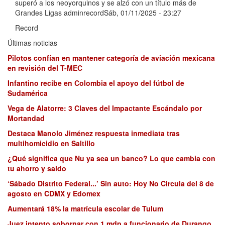
superó a los neoyorquinos y se alzó con un título más de
Grandes Ligas adminrecordSáb, 01/11/2025 - 23:27
Record
Últimas noticias
Pilotos confían en mantener categoría de aviación mexicana
en revisión del T-MEC
Infantino recibe en Colombia el apoyo del fútbol de
Sudamérica
Vega de Alatorre: 3 Claves del Impactante Escándalo por
Mortandad
Destaca Manolo Jiménez respuesta inmediata tras
multihomicidio en Saltillo
¿Qué significa que Nu ya sea un banco? Lo que cambia con
tu ahorro y saldo
‘Sábado Distrito Federal...’ Sin auto: Hoy No Circula del 8 de
agosto en CDMX y Edomex
Aumentará 18% la matrícula escolar de Tulum
Juez intento sobornar con 1 mdp a funcionario de Durango