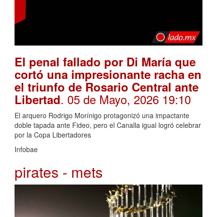
El penal fallado por Di María que
cortó una impresionante racha en
el triunfo de Rosario Central ante
. 05 de Mayo, 2026 19:10
Libertad
El arquero Rodrigo Morínigo protagonizó una impactante
doble tapada ante Fideo, pero el Canalla igual logró celebrar
por la Copa Libertadores
Infobae
pirates - mets