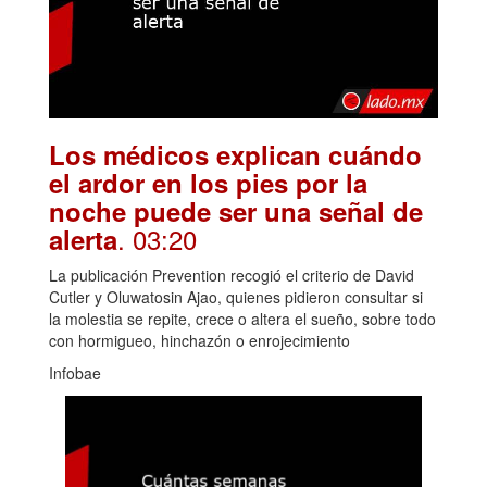
Los médicos explican cuándo
el ardor en los pies por la
noche puede ser una señal de
. 03:20
alerta
La publicación Prevention recogió el criterio de David
Cutler y Oluwatosin Ajao, quienes pidieron consultar si
la molestia se repite, crece o altera el sueño, sobre todo
con hormigueo, hinchazón o enrojecimiento
Infobae