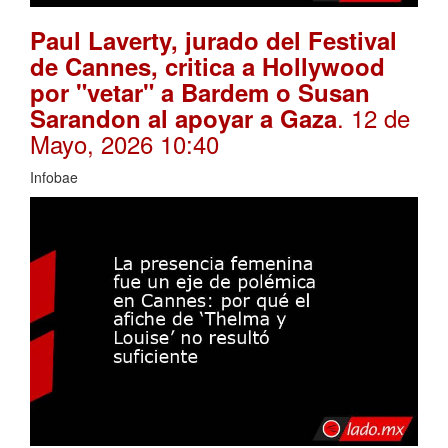
Paul Laverty, jurado del Festival
de Cannes, critica a Hollywood
por "vetar" a Bardem o Susan
. 12 de
Sarandon al apoyar a Gaza
Mayo, 2026 10:40
Infobae