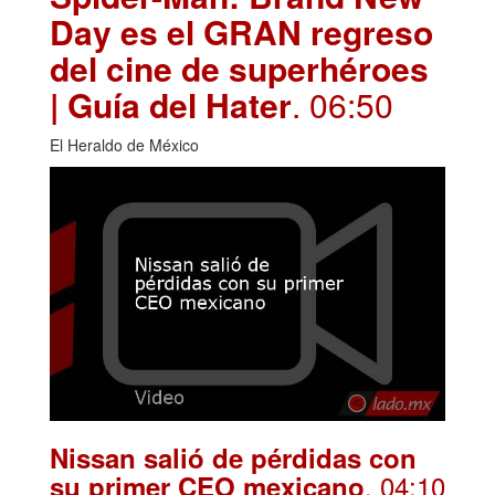
Day es el GRAN regreso
del cine de superhéroes
| Guía del Hater
. 06:50
El Heraldo de México
Nissan salió de pérdidas con
. 04:10
su primer CEO mexicano