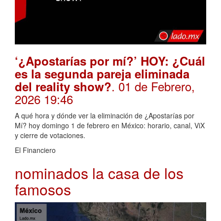
‘¿Apostarías por mí?’ HOY: ¿Cuál
es la segunda pareja eliminada
. 01 de Febrero,
del reality show?
2026 19:46
A qué hora y dónde ver la eliminación de ¿Apostarías por
Mí? hoy domingo 1 de febrero en México: horario, canal, ViX
y cierre de votaciones.
El Financiero
nominados la casa de los
famosos