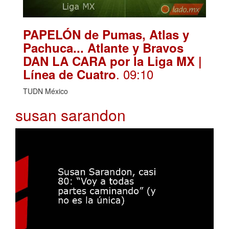
PAPELÓN de Pumas, Atlas y
Pachuca... Atlante y Bravos
DAN LA CARA por la Liga MX |
. 09:10
Línea de Cuatro
TUDN México
susan sarandon