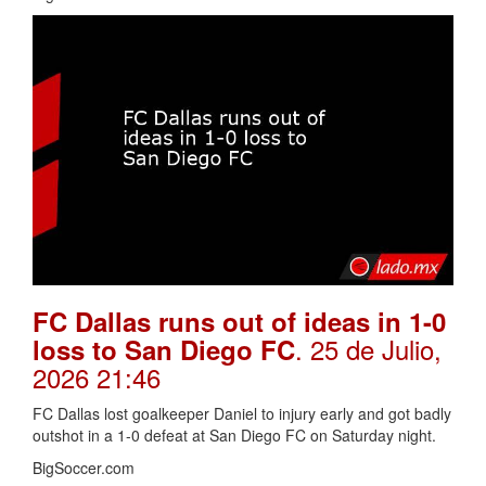
FC Dallas runs out of ideas in 1-0
. 25 de Julio,
loss to San Diego FC
2026 21:46
FC Dallas lost goalkeeper Daniel to injury early and got badly
outshot in a 1-0 defeat at San Diego FC on Saturday night.
BigSoccer.com