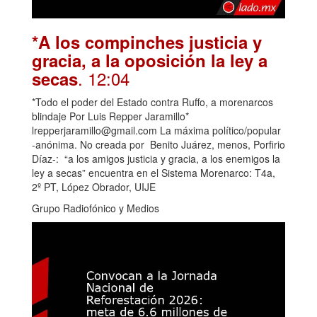
*A los compinches justicia y
gracia, a la oposición la ley a
. 12:04
secas
*Todo el poder del Estado contra Ruffo, a morenarcos
blindaje Por Luis Repper Jaramillo*
lrepperjaramillo@gmail.com La máxima político/popular
-anónima. No creada por Benito Juárez, menos, Porfirio
Díaz-: “a los amigos justicia y gracia, a los enemigos la
ley a secas” encuentra en el Sistema Morenarco: T4a,
2º PT, López Obrador, UIJE
Grupo Radiofónico y Medios