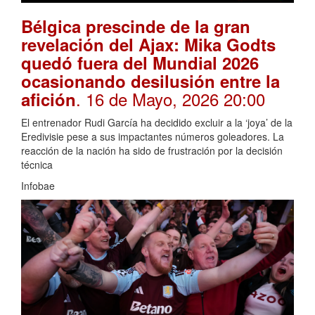
Bélgica prescinde de la gran
revelación del Ajax: Mika Godts
quedó fuera del Mundial 2026
ocasionando desilusión entre la
. 16 de Mayo, 2026 20:00
afición
El entrenador Rudi García ha decidido excluir a la ‘joya’ de la
Eredivisie pese a sus impactantes números goleadores. La
reacción de la nación ha sido de frustración por la decisión
técnica
Infobae