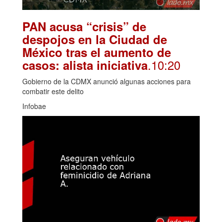
PAN acusa “crisis” de
despojos en la Ciudad de
México tras el aumento de
.10:20
casos: alista iniciativa
Gobierno de la CDMX anunció algunas acciones para
combatir este delito
Infobae