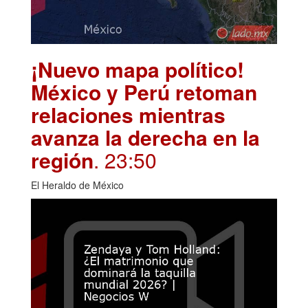
¡Nuevo mapa político!
México y Perú retoman
relaciones mientras
avanza la derecha en la
región
. 23:50
El Heraldo de México