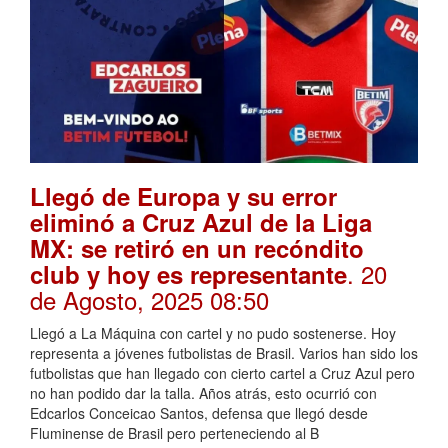
Llegó de Europa y su error
eliminó a Cruz Azul de la Liga
MX: se retiró en un recóndito
. 20
club y hoy es representante
de Agosto, 2025 08:50
Llegó a La Máquina con cartel y no pudo sostenerse. Hoy
representa a jóvenes futbolistas de Brasil. Varios han sido los
futbolistas que han llegado con cierto cartel a Cruz Azul pero
no han podido dar la talla. Años atrás, esto ocurrió con
Edcarlos Conceicao Santos, defensa que llegó desde
Fluminense de Brasil pero perteneciendo al B