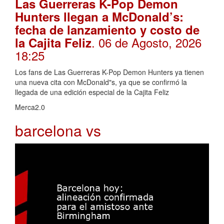
Las Guerreras K-Pop Demon
Hunters llegan a McDonald’s:
fecha de lanzamiento y costo de
. 06 de Agosto, 2026
la Cajita Feliz
18:25
Los fans de Las Guerreras K-Pop Demon Hunters ya tienen
una nueva cita con McDonald"s, ya que se confirmó la
llegada de una edición especial de la Cajita Feliz
Merca2.0
barcelona vs