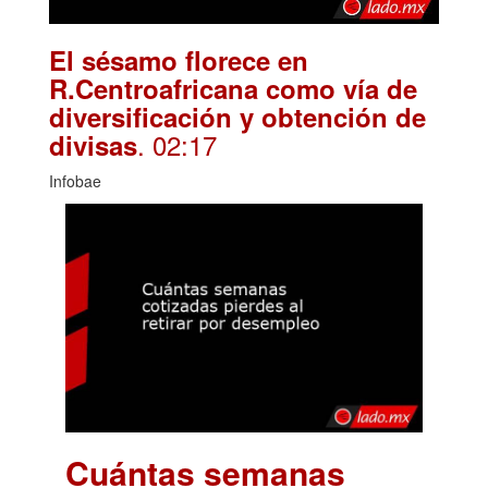
El sésamo florece en
R.Centroafricana como vía de
diversificación y obtención de
. 02:17
divisas
Infobae
Cuántas semanas