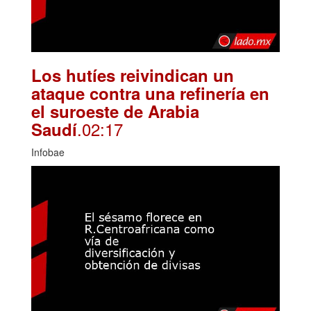
Los hutíes reivindican un
ataque contra una refinería en
el suroeste de Arabia
.02:17
Saudí
Infobae