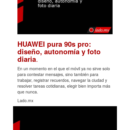
HUAWEI pura 90s pro:
diseño, autonomía y foto
.
diaria
En un momento en el que el móvil ya no sirve solo
para contestar mensajes, sino también para
trabajar, registrar recuerdos, navegar la ciudad y
resolver tareas cotidianas, elegir bien importa más
que nunca.
Lado.mx