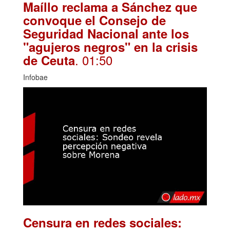
Maíllo reclama a Sánchez que
convoque el Consejo de
Seguridad Nacional ante los
"agujeros negros" en la crisis
. 01:50
de Ceuta
Infobae
Censura en redes sociales: