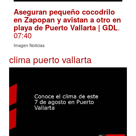
Aseguran pequeño cocodrilo
en Zapopan y avistan a otro en
.
playa de Puerto Vallarta | GDL
07:40
Imagen Noticias
clima puerto vallarta