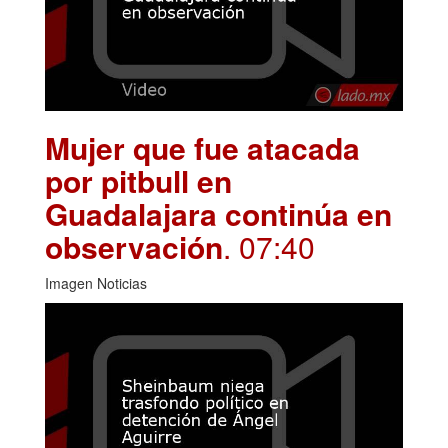
Mujer que fue atacada
por pitbull en
Guadalajara continúa en
observación
. 07:40
Imagen Noticias