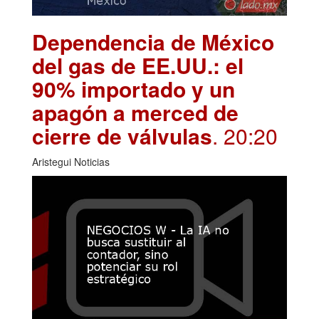
Dependencia de México
del gas de EE.UU.: el
90% importado y un
apagón a merced de
cierre de válvulas
. 20:20
Aristegui Noticias