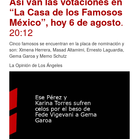
Así van las votaciones en
“La Casa de los Famosos
México”, hoy 6 de agosto
.
20:12
Cinco famosos se encuentran en la placa de nominación y
son: Ximena Herrera, Masad Altamimi, Ernesto Laguardia,
Gema Garoa y Memo Schutz
La Opinión de Los Ángeles