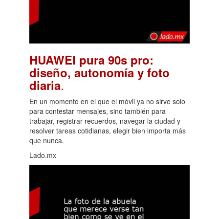
HUAWEI pura 90s pro:
diseño, autonomía y foto
.
diaria
En un momento en el que el móvil ya no sirve solo
para contestar mensajes, sino también para
trabajar, registrar recuerdos, navegar la ciudad y
resolver tareas cotidianas, elegir bien importa más
que nunca.
Lado.mx