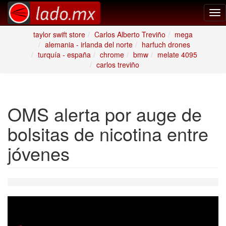
Tog
nav
taylor swift store
Carlos Alberto Treviño
mega
alemania - irlanda del norte
harfuch drones
turquía - españa
chrome
bmw
melate 4095
carlos treviño
OMS alerta por auge de
bolsitas de nicotina entre
jóvenes