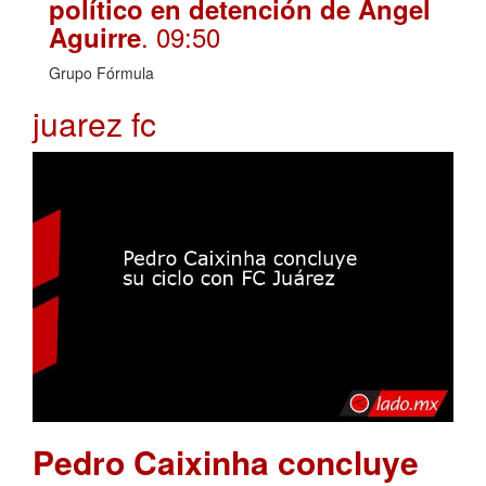
político en detención de Ángel
. 09:50
Aguirre
Grupo Fórmula
juarez fc
Pedro Caixinha concluye