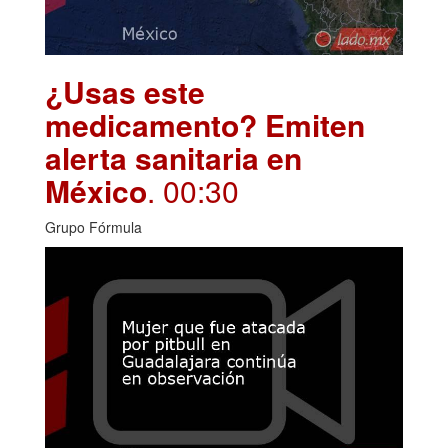
¿Usas este
medicamento? Emiten
alerta sanitaria en
México
. 00:30
Grupo Fórmula