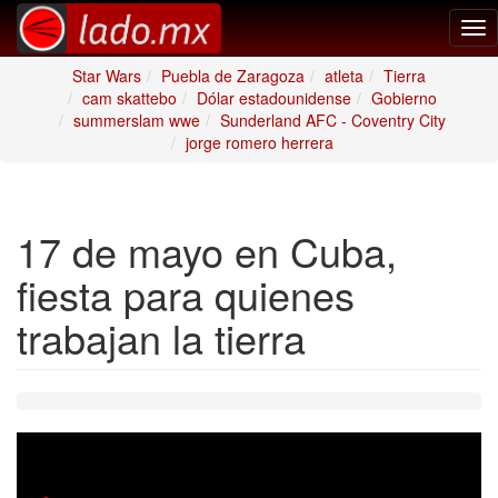
Tog
nav
Star Wars
Puebla de Zaragoza
atleta
Tierra
cam skattebo
Dólar estadounidense
Gobierno
summerslam wwe
Sunderland AFC - Coventry City
jorge romero herrera
17 de mayo en Cuba,
fiesta para quienes
trabajan la tierra