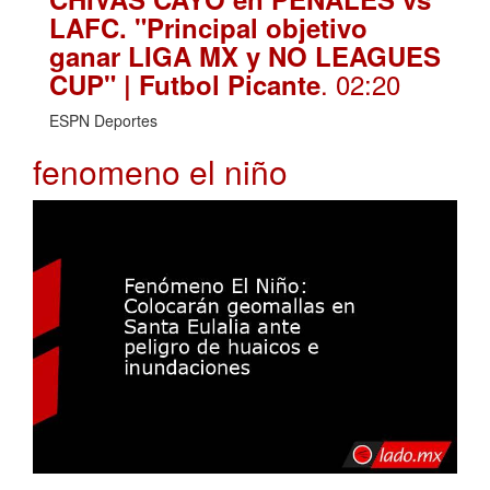
LAFC. "Principal objetivo
ganar LIGA MX y NO LEAGUES
. 02:20
CUP" | Futbol Picante
ESPN Deportes
fenomeno el niño