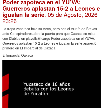
Poder zapoteca en el YU’VA:
Guerreros aplastan 15-2 a Leones e
. 05 de Agosto, 2026
igualan la serie
23:26
La tropa zapoteca hizo su tarea, pero con el triunfo de Bravos
ante Conspiradores abre la puerta para que Oaxaca se mida
con Diablos en playoffsEl cargo Poder zapoteca en el YU’VA:
Guerreros aplastan 15-2 a Leones e igualan la serie apareció
primero en El Imparcial de Oaxaca.
El Imparcial Oaxaca