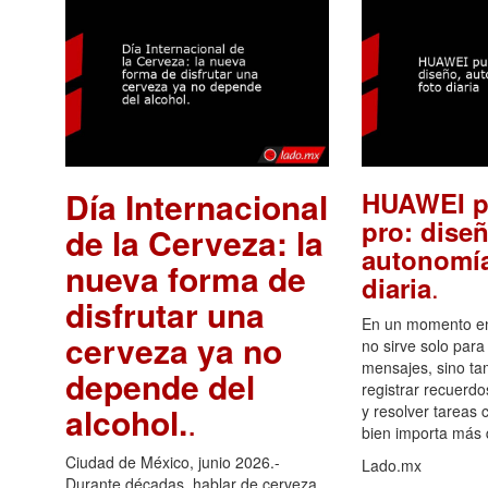
Día Internacional
HUAWEI p
pro: diseñ
de la Cerveza: la
autonomía
nueva forma de
.
diaria
disfrutar una
En un momento en 
cerveza ya no
no sirve solo para
mensajes, sino ta
depende del
registrar recuerdo
alcohol.
.
y resolver tareas c
bien importa más
Ciudad de México, junio 2026.-
Lado.mx
Durante décadas, hablar de cerveza