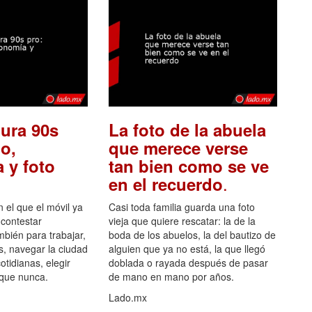
ura 90s
La foto de la abuela
o,
que merece verse
 y foto
tan bien como se ve
.
en el recuerdo
el que el móvil ya
Casi toda familia guarda una foto
 contestar
vieja que quiere rescatar: la de la
mbién para trabajar,
boda de los abuelos, la del bautizo de
s, navegar la ciudad
alguien que ya no está, la que llegó
otidianas, elegir
doblada o rayada después de pasar
 que nunca.
de mano en mano por años.
Lado.mx