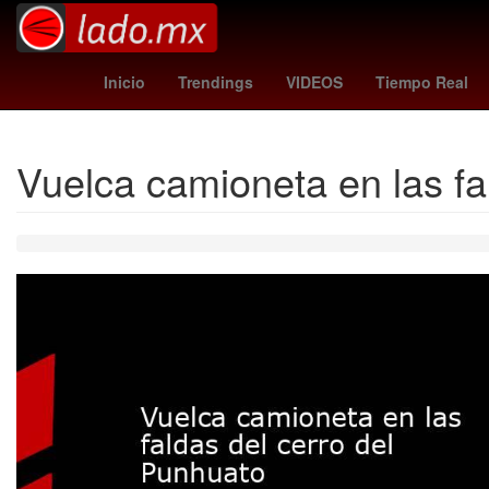
Aguascalientes
Brasil
Pago
Inicio
Trendings
VIDEOS
Tiempo Real
Vuelca camioneta en las fa