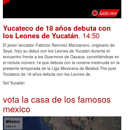
Yucateco de 18 años debuta con
. 14:50
los Leones de Yucatán
El joven lanzador Fabrizio Ramírez Manzanero, originario de
Seyé, hizo su debut con los Leones de Yucatán durante el
encuentro frente a los Guerreros de Oaxaca, convirtiéndose en
el recluta número 14 que debuta con la novena melenuda en la
presente temporada de la Liga Mexicana de Beisbol.The post
Yucateco de 18 años debuta con los Leones de
Sol Yucatán
vota la casa de los famosos
mexico