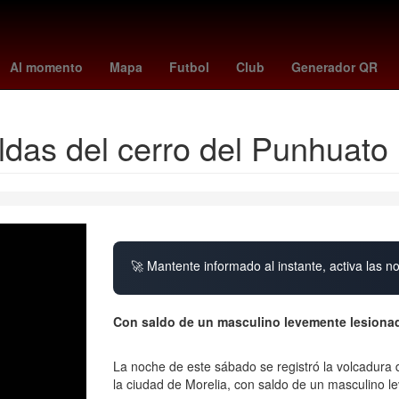
San Diego
colo colo
Nueva York
jaguars vs. chiefs
Thomas T
Al momento
Mapa
Futbol
Club
Generador QR
ldas del cerro del Punhuato
🚀 Mantente informado al instante, activa las n
Con saldo de un mas
La noche de este sábado se registró la volcadura 
la ciudad de Morelia, con saldo de un masculino l