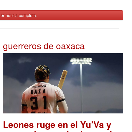
er noticia completa.
guerreros de oaxaca
Leones ruge en el Yu’Va y