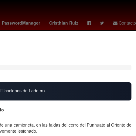
uchel
criminal
lupita villalobos
PasswordManager
Cristhian Ruiz
Contacto
otificaciones de Lado.mx
culino levemente lesionado
de una camioneta, en las faldas del cerro del Punhuato al Oriente de
evemente lesionado.