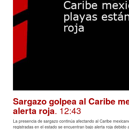
Sargazo golpea al Caribe me
alerta roja
. 12:43
La presencia de sargazo continúa afectando al Caribe mexican
registradas en el estado se encuentran bajo alerta roja debido