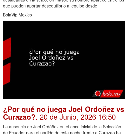
que pueden aportar desequilibrio al equipo desde
BolaVip Mexico
¿Por qué no juega Joel Ordoñez vs
. 20 de Junio, 2026 16:50
Curazao?
La ausencia de Joel Ordóñez en el once inicial de la Selección
de Ecuador para el partido de esta noche frente a Curazao ha