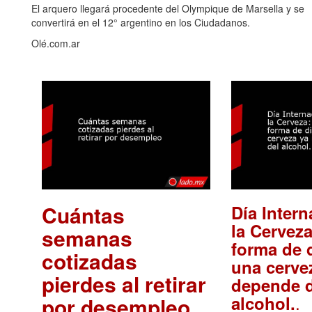
El arquero llegará procedente del Olympique de Marsella y se
convertirá en el 12° argentino en los Ciudadanos.
Olé.com.ar
Cuántas
Día Intern
la Cerveza
semanas
forma de d
cotizadas
una cerve
pierdes al retirar
depende d
.
alcohol.
por desempleo
.