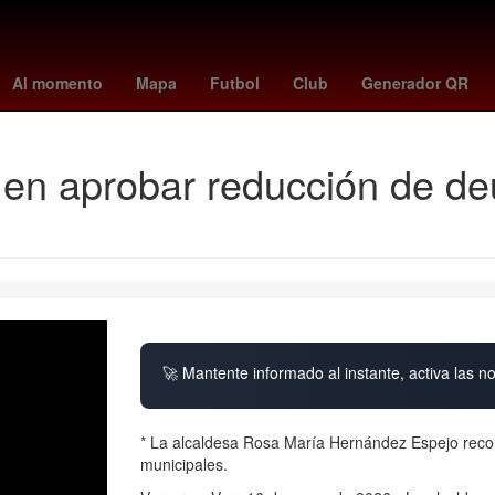
Empresa
26 de marzo
Incendio
magic - bucks
Penélope Cruz
Al momento
Mapa
Futbol
Club
Generador QR
o en aprobar reducción de d
🚀 Mantente informado al instante, activa las n
* La alcaldesa Rosa María Hernández Espejo recono
municipales.