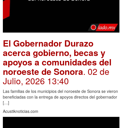
El Gobernador Durazo
acerca gobierno, becas y
apoyos a comunidades del
noroeste de Sonora
. 02 de
Julio, 2026 13:40
Las familias de los municipios del noroeste de Sonora se vieron
beneficiadas con la entrega de apoyos directos del gobernador
[…]
Acustiknoticias.com