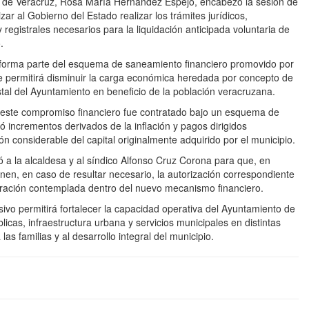
a de Veracruz, Rosa María Hernández Espejo, encabezó la sesión de
ar al Gobierno del Estado realizar los trámites jurídicos,
 y registrales necesarios para la liquidación anticipada voluntaria de
.
 forma parte del esquema de saneamiento financiero promovido por
e permitirá disminuir la carga económica heredada por concepto de
estal del Ayuntamiento en beneficio de la población veracruzana.
e este compromiso financiero fue contratado bajo un esquema de
 incrementos derivados de la inflación y pagos dirigidos
ión considerable del capital originalmente adquirido por el municipio.
zó a la alcaldesa y al síndico Alfonso Cruz Corona para que, en
onen, en caso de resultar necesario, la autorización correspondiente
eración contemplada dentro del nuevo mecanismo financiero.
ivo permitirá fortalecer la capacidad operativa del Ayuntamiento de
icas, infraestructura urbana y servicios municipales en distintas
as familias y al desarrollo integral del municipio.