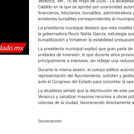
Veracruz, Ver., 16 de mayo de 2026.- La alcaldes
Cabildo en la que se aprobó por unanimidad autoriz
financieros, fiduciarios, bursátiles, administrativos
emisiones bursátiles correspondientes al municipio
La presidenta municipal destacó que esta medida
la gobernadora Rocío Nahle García, estrategia qu
bursatilización y fortalecer la estabilidad presupu
La presidenta municipal explicó que gran parte d
unidades de inversión, lo que durante años provocó
principalmente a intereses, sin reflejar una reducc
Durante la misma sesión, el cuerpo edilicio autori
representación del Ayuntamiento, soliciten y gesti
ante el Congreso del Estado para concretar la op
La alcaldesa señaló que la disminución de este pas
Veracruz y canalizar mayores recursos a obras públ
colonias de la ciudad, favoreciendo directamente a l
Dpoderapoder