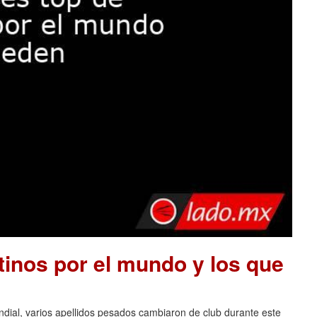
tinos por el mundo y los que
ndial, varios apellidos pesados cambiaron de club durante este