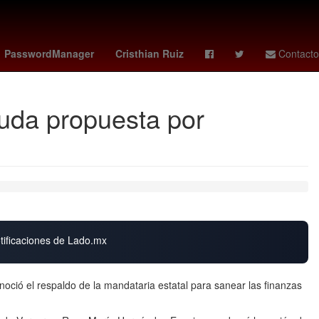
cuando juega colombia
deportivo cali - pasto
PasswordManager
Cristhian Ruiz
Contacto
euda propuesta por
otificaciones de Lado.mx
ció el respaldo de la mandataria estatal para sanear las finanzas