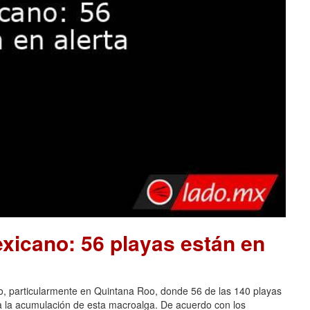
xicano: 56 playas están en
o, particularmente en Quintana Roo, donde 56 de las 140 playas
 a la acumulación de esta macroalga. De acuerdo con los