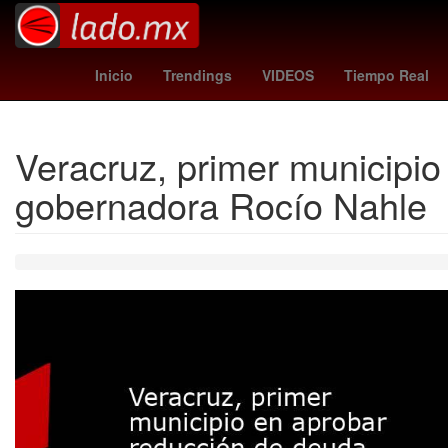
Capital Humano
Marc Cucurella
Gobierno
Inicio
Trendings
VIDEOS
Tiempo Real
Veracruz, primer municipi
gobernadora Rocío Nahle