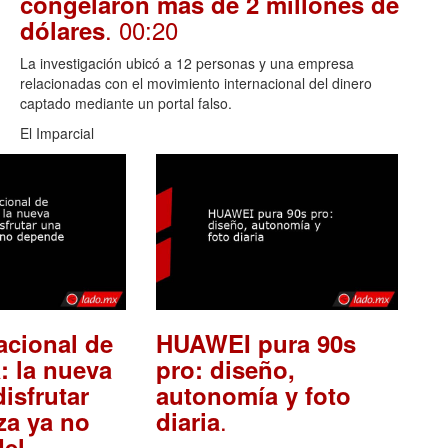
congelaron más de 2 millones de
. 00:20
dólares
La investigación ubicó a 12 personas y una empresa
relacionadas con el movimiento internacional del dinero
captado mediante un portal falso.
El Imparcial
acional de
HUAWEI pura 90s
: la nueva
pro: diseño,
isfrutar
autonomía y foto
.
za ya no
diaria
el