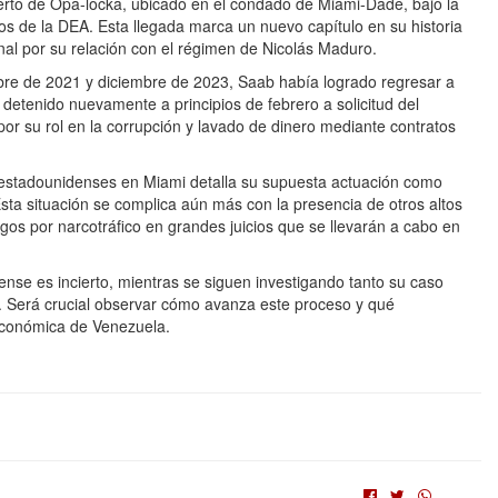
uerto de Opa-locka, ubicado en el condado de Miami-Dade, bajo la
s de la DEA. Esta llegada marca un nuevo capítulo en su historia
onal por su relación con el régimen de Nicolás Maduro.
bre de 2021 y diciembre de 2023, Saab había logrado regresar a
 detenido nuevamente a principios de febrero a solicitud del
or su rol en la corrupción y lavado de dinero mediante contratos
 estadounidenses en Miami detalla su supuesta actuación como
 Esta situación se complica aún más con la presencia de otros altos
os por narcotráfico en grandes juicios que se llevarán a cabo en
dense es incierto, mientras se siguen investigando tanto su caso
. Será crucial observar cómo avanza este proceso y qué
 económica de Venezuela.