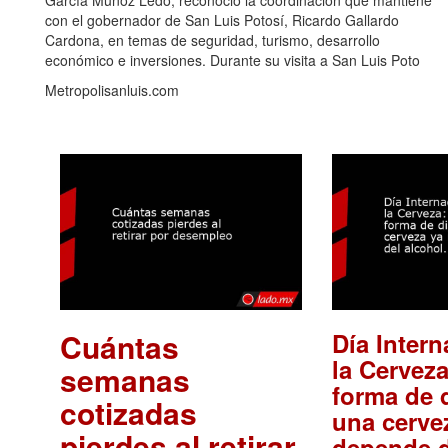
García Muñoz Ledo, reconoció la coordinación que mantiene
con el gobernador de San Luis Potosí, Ricardo Gallardo
Cardona, en temas de seguridad, turismo, desarrollo
económico e inversiones. Durante su visita a San Luis Poto
Metropolisanluis.com
Cuántas
Día Intern
la Cerveza
semanas
forma de d
cotizadas
una cerve
pierdes al retirar
depende d