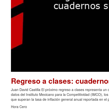
Regreso a clases: cuadern
Juan David Castilla El próximo regreso a clases representa u
datos del Instituto Mexicano para la Competitividad (IMCO), los
que superan la tasa de inflación general anual reportada en el p
Hora Cero