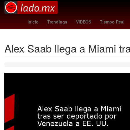
España
charlotte fc - pumas
Inicio
Trendings
VIDEOS
Tiempo Real
Alex Saab llega a Miami tr