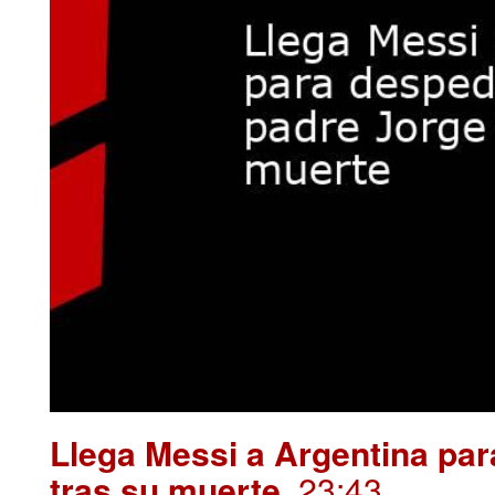
Llega Messi a Argentina par
tras su muerte
. 23:43