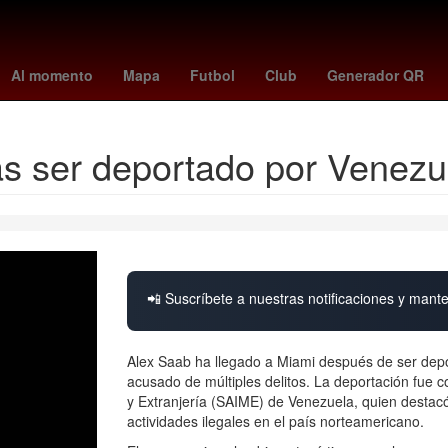
Europa League Final
Colombia
james
Star Wars
west ham
Al momento
Mapa
Futbol
Club
Generador QR
as ser deportado por Venezu
📲 Suscríbete a nuestras notificaciones y mante
Alex Saab ha llegado a Miami después de ser dep
acusado de múltiples delitos. La deportación fue co
y Extranjería (SAIME) de Venezuela, quien destac
actividades ilegales en el país norteamericano.