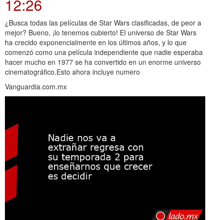
12:26
¿Busca todas las películas de Star Wars clasificadas, de peor a
mejor? Bueno, ¡lo tenemos cubierto! El universo de Star Wars
ha crecido exponencialmente en los últimos años, y lo que
comenzó como una película independiente que nadie esperaba
hacer mucho en 1977 se ha convertido en un enorme universo
cinematográfico.Esto ahora incluye numero
Vanguardia.com.mx