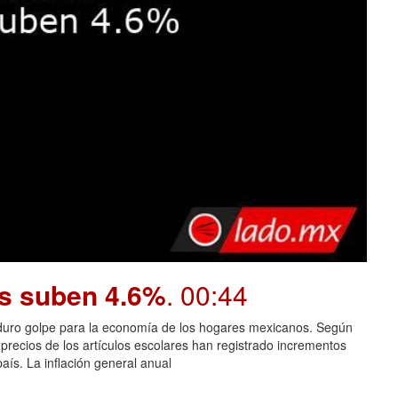
os suben 4.6%
. 00:44
n duro golpe para la economía de los hogares mexicanos. Según
 precios de los artículos escolares han registrado incrementos
aís. La inflación general anual