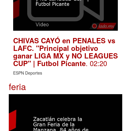
CHIVAS CAYÓ en PENALES vs
LAFC. "Principal objetivo
ganar LIGA MX y NO LEAGUES
. 02:20
CUP" | Futbol Picante
ESPN Deportes
feria