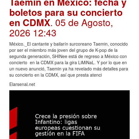
Taemin en México: fecha y
boletos para su concierto
en CDMX
. 05 de Agosto,
2026 12:43
México._El cantante y bailarín surcoreano Taemin, conocido
por ser el miembro más joven del grupo de K-pop de la
segunda generación, SHINee está de regreso a México con
concierto en la CDMX para la gira LiMiNaL. Y por lo que en
un nuevo anunció, Taemin ya ha revelado más detalles para
su concierto en la CDMX, así que presta atenci
Elarsenal.net