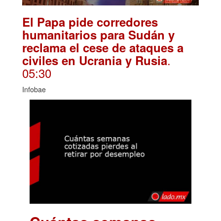
El Papa pide corredores
humanitarios para Sudán y
reclama el cese de ataques a
.
civiles en Ucrania y Rusia
05:30
Infobae