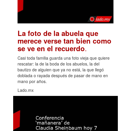
La foto de la abuela que
merece verse tan bien como
.
se ve en el recuerdo
Casi toda familia guarda una foto vieja que quiere
rescatar: la de la boda de los abuelos, la del
bautizo de alguien que ya no está, la que llegó
doblada o rayada después de pasar de mano en
mano por años.
Lado.mx