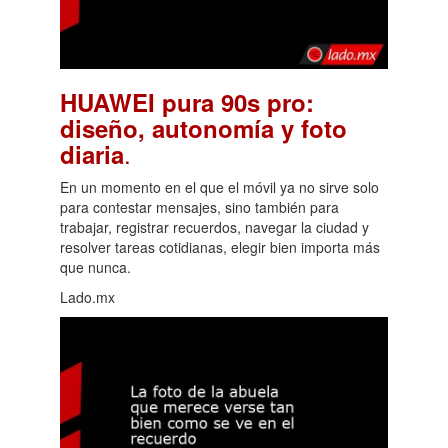
HUAWEI pura 90s pro:
diseño, autonomía y foto
.
diaria
En un momento en el que el móvil ya no sirve solo
para contestar mensajes, sino también para
trabajar, registrar recuerdos, navegar la ciudad y
resolver tareas cotidianas, elegir bien importa más
que nunca.
Lado.mx