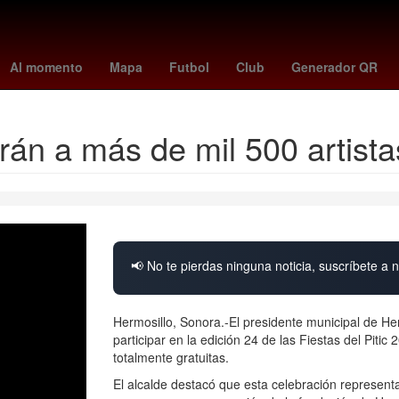
de madrid
Selección de baloncesto de Estados Unidos
Gobierno
Al momento
Mapa
Futbol
Club
Generador QR
irán a más de mil 500 artist
📢 No te pierdas ninguna noticia, suscríbete a n
Hermosillo, Sonora.-El presidente municipal de Her
participar en la edición 24 de las Fiestas del Piti
totalmente gratuitas.
El alcalde destacó que esta celebración representa 