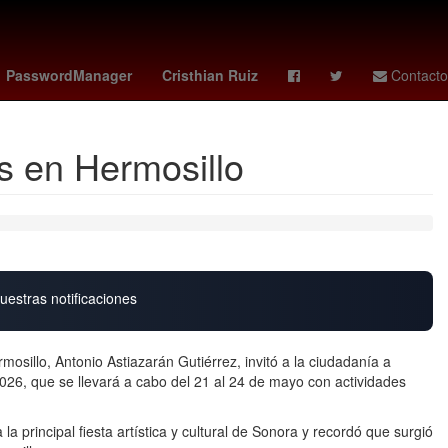
Portugal
LeBron James
Nominación
Grandes Ligas de Béisbol
PasswordManager
Cristhian Ruiz
Contacto
as en Hermosillo
uestras notificaciones
mosillo, Antonio Astiazarán Gutiérrez, invitó a la ciudadanía a
c 2026, que se llevará a cabo del 21 al 24 de mayo con actividades
la principal fiesta artística y cultural de Sonora y recordó que surgió