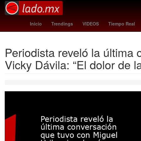
psv - nac
nikola vasilj
borussi
Inicio
Trendings
VIDEOS
Tiempo Real
Periodista reveló la última
Vicky Dávila: “El dolor de la