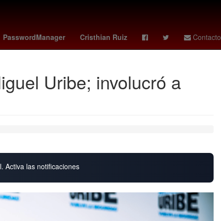
ca juniors - estudiantes
Agresión
PasswordManager
Cristhian Ruiz
Contacto
iguel Uribe; involucró a
. Activa las notificaciones