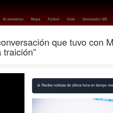
a
27 de marzo
Nueva York
kevin bacon
Gobierno
2024
bo
Al momento
Mapa
Futbol
Club
Generador QR
 conversación que tuvo con M
 traición”
🚨 Recibe noticias de última hora en tiempo real