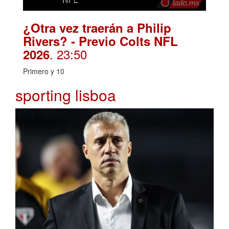
¿Otra vez traerán a Philip
Rivers? - Previo Colts NFL
. 23:50
2026
Primero y 10
sporting lisboa