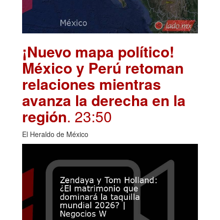
¡Nuevo mapa político!
México y Perú retoman
relaciones mientras
avanza la derecha en la
región
. 23:50
El Heraldo de México