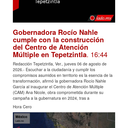
Gobernadora Rocío Nahle
cumple con la construcción
del Centro de Atención
. 16:44
Múltiple en Tepetzintla
Redacción Tepetzintla, Ver., jueves 06 de agosto de
2026.- Escuchar a la ciudadanía y cumplir los
compromisos asumidos en territorio es la esencia de la
transformación, afirmó la gobernadora Rocío Nahle
García al inaugurar el Centro de Atención Múltiple
(CAM) Ana Nicole, obra comprometida durante su
campaña a la gubernatura en 2024, tras a
Hora Cero