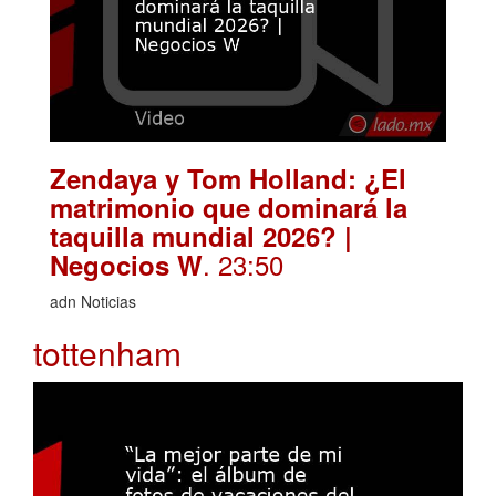
Zendaya y Tom Holland: ¿El
matrimonio que dominará la
taquilla mundial 2026? |
. 23:50
Negocios W
adn Noticias
tottenham