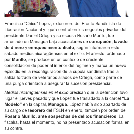
Francisco “Chico” López, extesorero del Frente Sandinista de
Liberación Nacional y figura central en los negocios privados del
presidente Daniel Ortega y su esposa Rosario Murillo, fue
arrestado en Managua bajo acusaciones de
corrupción
,
lavado
de dinero
y
enriquecimiento ilícito
, según informaron este
sábado medios nicaragüenses en el exilio. El arresto, ordenado
por
Murillo
, se produce en un contexto de creciente
consolidación de poder al interior del régimen y marca un nuevo
episodio en la reconfiguración de la cúpula sandinista tras la
salida forzada de veteranos aliados de Ortega, como parte de
una purga orientada a asegurar la sucesión presidencial.
Medios nicarag
ü
enses en el exilio
precisan que la detención tuvo
lugar el jueves pasado y que López fue trasladado a la cárcel
“La
Modelo”
en la capital,
Managua
. López había sido apartado de
su cargo de
tesorero
del FSLN en enero, también por orden de
Rosario Murillo, ante sospechas de delitos financieros
. La
fiscalía, hasta el momento, no ha presentado acusación formal en
su contra.